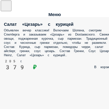
Меню
Салат «Цезарь» с курицей
Объявлен вечер классики! Включаем Шопена, смотрим
Спилберга и заказываем «Цезарь» из Dostaевского. Свежи
овощи, поджаренная курочка, сыр пармезан. Традиционный
соус и чесночные гренки отдельно, чтобы не размякли.
Состав: Курица, сыр пармезан, помидоры черри, салат
айсберг, гренки, соус цезарь. Состав Гренки, Соус Цезар
Heinz, Салат «Цезарь» с курицей..
205 г.
379 ₽
В корзи