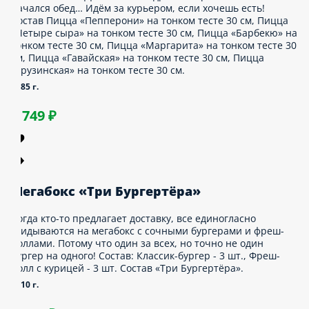
пиццикл
сли чувствуешь, что всё крутится вокруг тебя, а
ы — центр Вселенной, то… Не будем тебя
асстраивать! Главное, чтобы в этой бесконечной
емноте и пустоте космоса вокруг тебя вращались
 горячих и сытных пицц. Состав Пицца
Ветчина и грибы» 30 см, Пицца «Пепперони»
а тонком тесте 30 см, Пицца «Мясная
страя» 30 см, Пицца «Четыре сезона» на
онком тесте 30 см, Пицца «Маргарита» на
онком тесте 30 см, Пицца «Гавайская» на
онком тесте 30 см, Пицца «Грузинскaя» на
онком тесте 30 см, Пицца «Фермерская» на
онком тесте 30 см.
665 г.
3 659 ₽