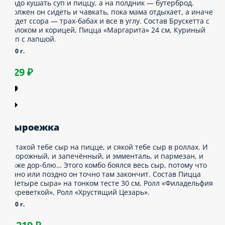
кмерули, Хачапури лодочка с курочкой и
реховым соусом.
210 г.
3 759 ₽
аме на радость
аждой маленькой ребёнке, и мальчишке, и
евчонке, надо кушать суп и пиццу, а на
олдник — бутерброд. Должен он сидеть и
авкать, пока мама отдыхает, а иначе будет
сора — трах-бабах и все в углу. Состав
рускетта с яблоком и корицей, Пицца
Маргарита» 24 см, Куриный суп с лапшой.
90 г.
629 ₽