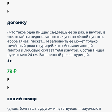
4 см, Пицца «Грузинскaя» 24 см, Пицца
Том ям с курицей» 24 см, Пицца «Сырный
ыпленок» 24 см.
635 г.
1 449 ₽
догонку
у что такое одна пицца? Съедаешь её за раз,
 внутри, в душе, остаётся недосказанность,
увство лёгкой пустоты, которое тянет, гложет... И
аполнить её может только запечённый ролл с
урицей, что обволакивающей теплотой и любовью
кутает тебя изнутри. Состав Пицца «Грузинскaя»
4 см, Запеченный ролл с курицей.
75 г.
579 ₽