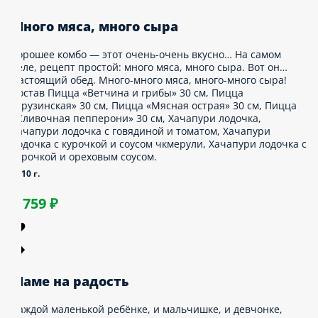
усть он сидит довольный с хачапури во рту!
остав Пицца «Сливочная пепперони» 24 см,
ицца «Грузинскaя» 24 см, Хачапури лодочка,
ачапури лодочка с говядиной и томатом,
ачапури лодочка с курочкой и соусом чкмерули.
995 г.
1 899 ₽
ного мяса, много сыра
орошее комбо — этот очень-очень вкусно… На
амом деле, рецепт простой: много мяса, много
ыра. Вот он… Настоящий обед. Много-много
яса, много-много сыра! Состав Пицца «Ветчина
 грибы» 30 см, Пицца «Грузинскaя» 30 см,
ицца «Мясная острая» 30 см, Пицца
Сливочная пепперони» 30 см, Хачапури
одочка, Хачапури лодочка с говядиной и
оматом, Хачапури лодочка с курочкой и соусом