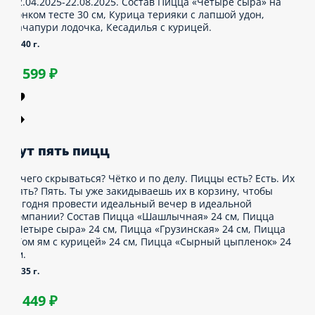
шь. Ведь даже самая горячая пицца, самая
ырная хачапури и самый аппетитный удон не
аменят того, кто с тобой рядом. 15 р. с
аждой продажи будут перечислены в Фонд Дари
ду. Срок действия акции 22.04.2025-
2.08.2025. Состав Пицца «Четыре сыра»
а тонком тесте 30 см, Курица терияки с
апшой удон, Хачапури лодочка, Кесадилья с
урицей.
340 г.
1 599 ₽
ут пять пицц
 чего скрываться? Чётко и по делу. Пиццы
сть? Есть. Их пять? Пять. Ты уже закидываешь
х в корзину, чтобы сегодня провести идеальный
ечер в идеальной компании? Состав Пицца
Шашлычная» 24 см, Пицца «Четыре сыра»