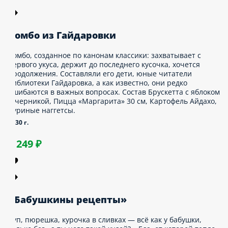
омбо из Гайдаровки
омбо, созданное по канонам классики: захватывает
 первого укуса, держит до последнего кусочка,
очется продолжения. Составляли его дети, юные
итатели библиотеки Гайдаровка, а как известно,
ни редко ошибаются в важных вопросах. Состав
рускетта с яблоком и черникой, Пицца
Маргарита» 30 см, Картофель Айдахо, Куриные
ггетсы.
130 г.
1 249 ₽
Бабушкины рецепты»