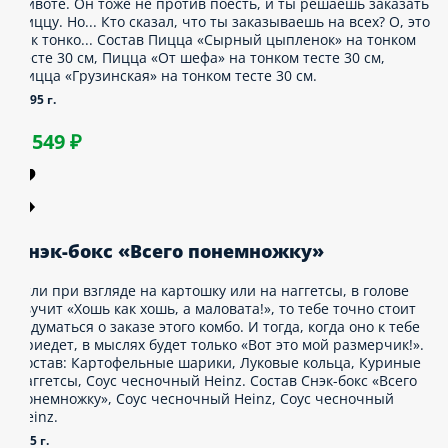
онкий юмор
идишь, болтаешь с другом и чувствуешь —
аурчало в животе. Он тоже не против поесть,
 ты решаешь заказать пиццу. Но... Кто сказал,
то ты заказываешь на всех? О, это так тонко...
остав Пицца «Сырный цыпленок» на тонком
есте 30 см, Пицца «От шефа» на тонком
есте 30 см, Пицца «Грузинскaя» на тонком
есте 30 см.
395 г.
1 549 ₽
нэк-бокс «Всего понемножку»