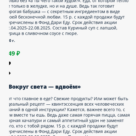
уп, пюрешка, курочка в сливках — всё как у
абушки, только без «а ты чего такой худой?».
да, от которой тепло не только в желудке, но
 на душе. Ведь так готовит дорогая бабушка
 с секретным ингредиентом в виде своей
есконечной любви. 15 р. с каждой продажи
удут перечислены в Фонд Дари Еду. Срок
ействия акции 22.04.2025-
2.08.2025. Состав Куриный суп с
апшой, Курица в сливочном соусе с пюре.
00 г.
549 ₽
Вокруг света — вдвоём»
от что главное в еде? Свежие продукты? Или
ожет быть идеальный рецепт — квинтэссенция
сех человеческих знаний в одной инструкции?
ажется, важнее всего то, с кем вместе ты