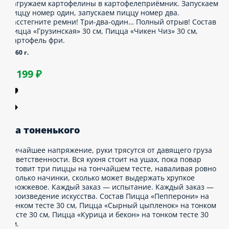
арбонара — не паста, а пицца. Филадельфия
е с лососем, а с креветкой. Либо кто-то
ошёл с ума, либо классика больше не в моде
 настала пора сумасшедших сочетаний и
ообще… Кто мы такие, чтобы судить? Ешь, что
равится. Состав Пицца «Карбонара» 24 см,
олл «Филадельфия с креветкой».
05 г.
949 ₽
т винта
агружаем картофелины в картофелеприёмник.
апускаем пиццу номер один, запускаем пиццу
омер два. Расстегните ремни! Три-два-один…
олный отрыв! Состав Пицца «Грузинскaя» 30
м, Пицца «Чикен Чиз» 30 см, Картофель
ри.