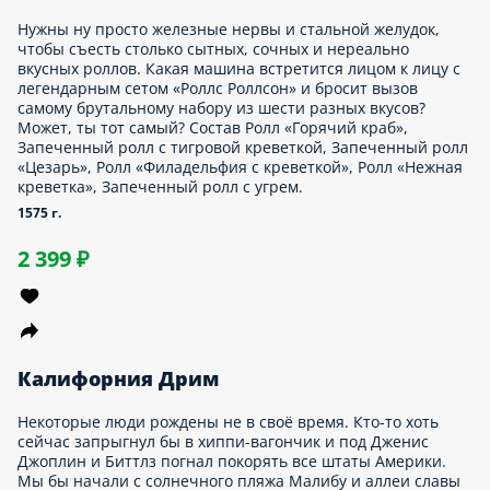
косточки? Пошушукаться? Тогда сет с четырьмя видами
роллов идеально подойдёт для компании. Новый ролл —
новая тема для обсуждения в кругу роднулек. Состав
Запеченный ролл «Шиитаке», Ролл со снежным крабом, Ролл
овощной, Ролл с беконом.
910 г.
1 179 ₽
Сет фри
Если ты стремишься к идеальной форме, смело заказывай этот
сет. Ведь идеальная форма — это шар. Шутим! Классическая
«Калифорния», «Шиитаке» и «Тигровая креветка»
симпатичные и очень лёгкие. Как ты после обеда. Состав
Ролл «Нежная креветка», Запеченный ролл «Шиитаке», Ролл
«Калифорния».
705 г.
1 019 ₽
Сквозь пространство и время