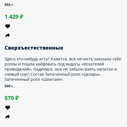
Эмейзинг
Встаёшь утром, смотришь на себя в зеркало и понимаешь:
«Сегодня я просто Эмейзинг». И все светофоры зелёные,
прохожие улыбаются, товары по акции, а погода — песня.
Вечером дома смотришь снова. И всё ещё Эмейзинг. А всё
потому, что накануне на ужин был сет, который поднимает
настроение и уверенность в себе. Состав Ролл «Филадельфия
с креветкой», Ролл с беконом, Запеченный ролл с угрем,
Запеченный ролл «Исиномаки».
995 г.
1 439 ₽
Рок Стар
Концерт начинается, на стадионе все билеты раскуплены —
толпа ревёт. На разогреве всем известная «Калифорния»
джемит и задаёт настрой. Но как только на сцену выходят
Запечённые со стрипсами и беконом, а за ними — Запечённые
с курой… Сразу понятно, кто тут настоящий Рок Стар. Состав
Запеченный ролл с курицей, Запеченный ролл с куриными