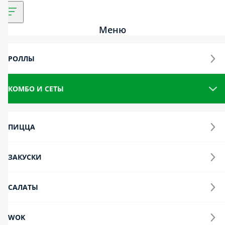
Меню
Роллы
Комбо и сеты
Пицца
Закуски
Салаты
Wok
Супы
Горячее
Боулы
Хачапури
Корея