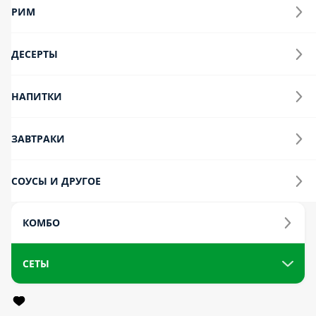
креветка слишком много о себе думает и лезет буквально
везде. Но младший тунец… Не так прост, как кажется. Его
встретишь только в самых элитных роллах. Состав Ролл с
тунцом и креветкой, Ролл с креветкой-темпура и сладким
чили, Темпурный ролл с креветкой.
725 г.
1 099 ₽
Семейные тайны
Папа «Цезарь в кляре» и мама «Филадельфия» наконец-то
собрали по дому всех маки-детишек и сели за семейный ужин.
Настоящая идиллия! И всё бы ничего, если бы папе вдруг не
позвонила какая-то левая «Филадельфия с креветкой»… Ведь
Маки теперь еще и с тунцом Состав Маки с тунцом, Ролл
«Филадельфия», Ролл «Филадельфия с креветкой», Ролл
«Хрустящий Цезарь», Маки с авокадо.
1005 г.
2 219 ₽