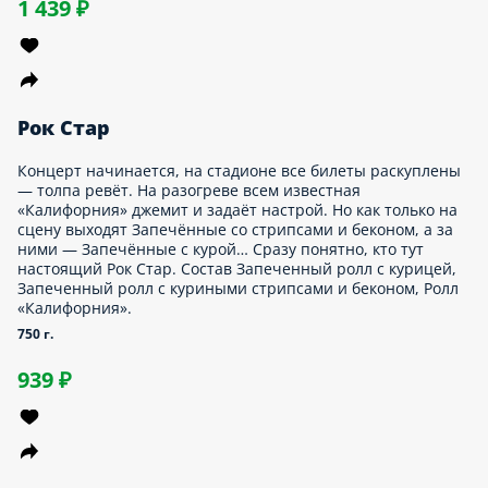
Трансформеры
Мы назвали сет так, чтобы поиздеваться над автоботами. Ведь
они не могут попробовать наши роллы и только мечтают
вместо машинного масла и кислого антифриза закинуть под
капот нежнейшие роллы. Один-ноль в пользу человеков,
бездушные машины! Состав Запеченный ролл «Исиномаки»,
Запеченный ролл с тигровой креветкой, Темпурный ролл с
креветкой, Запеченный ролл с курицей.
1020 г.
1 329 ₽
Сама готовила
На стенах подтёки соуса, раковина забилась частичками краба,
а руки ещё неделю будут напоминать, что ты чистила
креветки. Стоят ли роллы таких мучений? Доверь еду тем, чьи
ножи крепче твоего маникюра. Мы нашинкуем и привезём
тебе вкуснющие роллы в два счёта. Скажешь ему, что сама
готовила. Состав Запеченный ролл с тигровой креветкой,
Запеченный ролл «Исиномаки», Запеченный ролл с курицей,