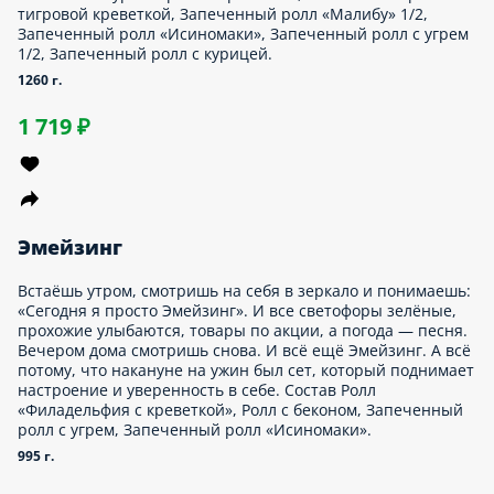
У каждого героя должен быть напарник. Бэтмен и Робин,
Губка Боб и Патрик, Веном и Эдди Брок, Кэрри Брэдшоу и
туфельки от Кристиан Лабутен… Так о чём это мы? Ах да, у
горячего краба новая напарница — нежная креветка. В их
честь даже назвали сет с тремя видами роллов. Лучшие из
морепродуктов на страже голода. Состав Ролл «Горячий
краб», Ролл с креветкой-темпура и сладким чили, Ролл со
снежным крабом.
805 г.
1 099 ₽
Киберсет
Теплый сет с хрустящим темпурным роллом с курицей и
тремя разными запеченными роллами: со «снежным крабом»,
нежным угрем и сочной курицей. Состав Запеченный ролл
«Исиномаки», Темпурный ролл с курицей, Запеченный ролл с
курицей, Запеченный ролл с угрем.
1035 г.
1 249 ₽