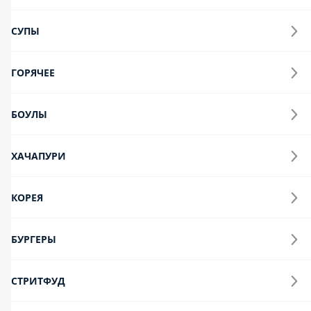
Бургеры
Стритфуд
Рим
Десерты
Напитки
Завтраки
Соусы и другое
Комбо
Сеты
Креве и Тун
С детства вместе, с детства враждуют. Старшая сестра гордая