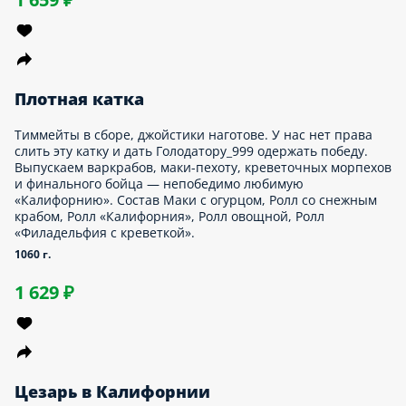
730 г.
919 ₽
Креветка на горячке
Грустная «Филадельфия с креветкой» оказалась не принята
обществом. Старшую сестру классическую «Филадельфию»
любят больше… Но «Горячий краб», темпурный и
запечённый роллы не дадут печалиться такой красотке.
Состав Ролл «Филадельфия с креветкой», Ролл «Горячий
краб», Темпурный ролл с курицей, Запеченный ролл с
креветкой в сырном соусе.
1115 г.
1 659 ₽
Антистресс-сет
Если твои филингс на пределе, ты очень стрессд и вери устал,
пора взять своего дарлинг и устроить тотал релакс.
«Филадельфия с креветкой», «Калифорния», темпурный и с
беконом — бест выбор для найс ужин. Состав Темпурный