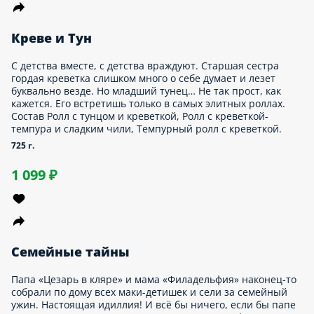
Превед-кревед
Грустная «Филадельфия с креветкой» оказалась не принята
обществом. Старшую сестру классическую «Филадельфию»
любят больше… Но «Горячий краб», кура и прожженная
жизнью и моцареллой сестра-креветка не дадут в обиду.
Состав Ролл «Горячий краб», Ролл «Филадельфия с
креветкой», Запеченный ролл с моцареллой и креветкой,
Темпурный ролл с курицей.
1155 г.
1 659 ₽
Плотная катка
Тиммейты в сборе, джойстики наготове. У нас нет права
слить эту катку и дать Голодатору_999 одержать победу.
Выпускаем варкрабов, маки-пехоту, креветочных морпехов и
финального бойца — непобедимо любимую «Калифорнию».
Состав Маки с огурцом, Ролл со снежным крабом, Ролл
«Калифорния», Ролл овощной, Ролл «Филадельфия с
креветкой».
1060 г.