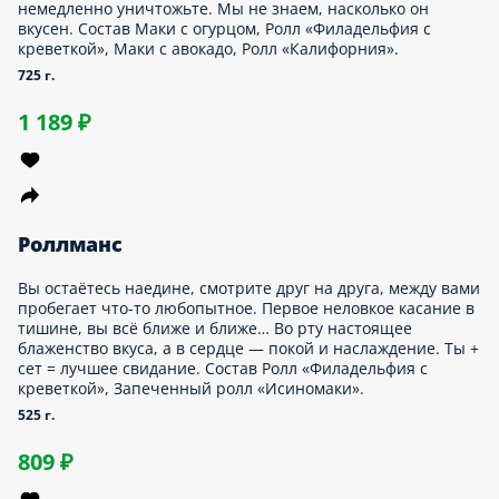
твоей тарелке. Состав Запеченный ролл «Малибу», Ролл
«Филадельфия с креветкой», Ролл «Нежная креветка», Маки с
огурцом, Ролл «Калифорния».
1085 г.
1 739 ₽
Компаньероллс
Совет от умудрённого жизнью сеньора: если хочешь иметь
много друзей, делись с ними едой. Путь к сердцу любого
компаньеро лежит через сытный сет с запечёнными роллами.
Острые, с куриными стрипсами, с креветкой и тунцом, с
курицей — роллы всех мастей покорят твоих амигос! Состав
Ролл «Хрустящий Цезарь», Ролл с тунцом и креветкой,
Запеченный ролл с куриными стрипсами и беконом,
Запеченный «Шичими-ролл» с креветкой.
955 г.
1 429 ₽
Сверхъестественные