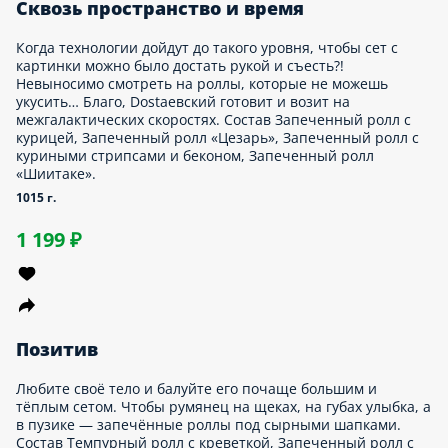
темпура вниз-вниз, «Калифорния» — фаталити!» Состав Ролл
«Калифорния», Ролл с креветкой-темпура и сладким чили,
Ролл со снежным крабом.
725 г.
1 069 ₽
Феличита
Счастье… Вкусная еда и путешествия…. Солнечный берег
Малибу, тихий городок Исиномаки, неспящая Калифорния.
Пока всё только на тарелке, а не в билете на самолёт, но уже
делает кого-то чуть-чуть счастливее. А вообще, когда у тебя
есть пять видов роллов и пара часов в запасе, о какой грусти
речь? Состав Запеченный ролл «Исиномаки», Маки с
огурцом, Запеченный ролл «Малибу», Ролл «Калифорния»,
Запеченный ролл с угрем.
1080 г.
1 449 ₽
Креветка и краб