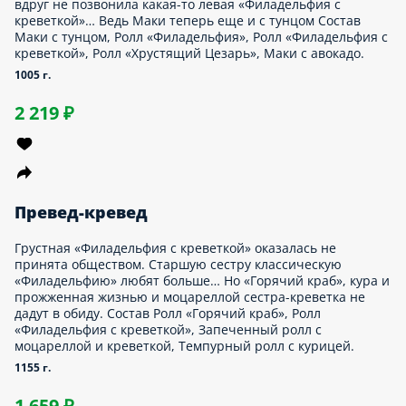
1 629 ₽
Цезарь в Калифорнии
Он завоёвывает, он покоряет, он разделяется и властвует.
Запечённый «Цезарь» и «Цезарь в кляре» уже добрались до
самой Калифорнии. Глядишь, и до твоей квартирки
доберутся! Состав Запеченный ролл «Цезарь», Ролл
«Хрустящий Цезарь», Ролл «Калифорния».
725 г.
919 ₽
И рыба, и мясо
Сет для тех, кому «с места в карьер» — не вариант.
Привычная, знакомая и такая вкусная, как её в рот ни положи,
«Калифорния». А вместе с ней роллы, достойные твоего
внимания: с куриными стрипсами и запечённый с сырной
шапочкой. Не так страшно пробовать новое, когда рядом
знакомое и любимое. Состав Запеченный ролл с курицей,
Ролл «Хрустящий Цезарь», Ролл «Калифорния».