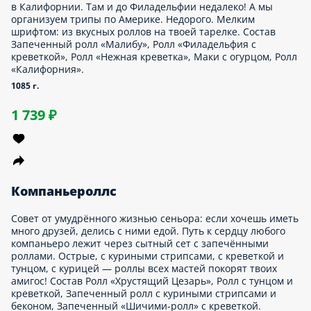
Когда технологии дойдут до такого уровня, чтобы сет с
картинки можно было достать рукой и съесть?! Невыносимо
смотреть на роллы, которые не можешь укусить… Благо,
Dostaевский готовит и возит на межгалактических скоростях.
Состав Запеченный ролл с курицей, Запеченный ролл
«Цезарь», Запеченный ролл с куриными стрипсами и
беконом, Запеченный ролл «Шиитаке».
1015 г.
1 199 ₽
Позитив
Любите своё тело и балуйте его почаще большим и тёплым
сетом. Чтобы румянец на щеках, на губах улыбка, а в пузике
— запечённые роллы под сырными шапками. Состав
Темпурный ролл с креветкой, Запеченный ролл с тигровой
креветкой, Запеченный ролл «Малибу» 1/2, Запеченный ролл
«Исиномаки», Запеченный ролл с угрем 1/2, Запеченный ролл
с курицей.
1260 г.
1 719 ₽