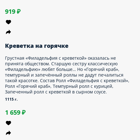
Вы остаётесь наедине, смотрите друг на друга, между вами
пробегает что-то любопытное. Первое неловкое касание в
тишине, вы всё ближе и ближе… Во рту настоящее
блаженство вкуса, а в сердце — покой и наслаждение. Ты +
сет = лучшее свидание. Состав Ролл «Филадельфия с
креветкой», Запеченный ролл «Исиномаки».
525 г.
809 ₽
Холлидей
Каждый день — праздник, если очень хочется. День божьих
коровок, День НЛО или вообще Тыквенный спас. Глянь на
календарь и проверь, в честь чего сегодня заказать себе
праздничный сет с шестью видами роллов. Сначала маки,
потом классика, а самые вкусные запечённые — напоследок.
Состав Запеченный ролл «Цезарь», Ролл с беконом, Ролл
«Нежная креветка», Запеченный ролл «Исиномаки», Ролл со
снежным крабом, Маки с авокадо.
1300 г.
1 709 ₽