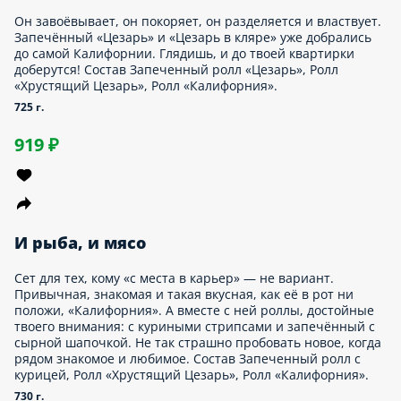
ролл с креветкой, Ролл с беконом, Ролл «Филадельфия с
креветкой», Ролл «Калифорния».
985 г.
1 569 ₽
Грибрид
Ученые в засекреченной лаборатории много лет работали над
гибридом двух идеальных роллов. Их усилия наконец
принесли плоды, но… «Филадельфия» отрастила внутри себя
креветку и вместе с «Калифорнией» сбежала! У парочки два
маки-заложника. Если вдруг увидите этот сет, немедленно
уничтожьте. Мы не знаем, насколько он вкусен. Состав Маки
с огурцом, Ролл «Филадельфия с креветкой», Маки с авокадо,
Ролл «Калифорния».
725 г.
1 189 ₽
Роллманс