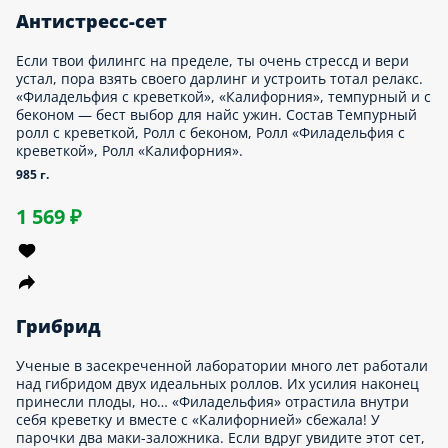
Роллс Роллсон
Нужны ну просто железные нервы и стальной желудок, чтобы
съесть столько сытных, сочных и нереально вкусных роллов.
Какая машина встретится лицом к лицу с легендарным сетом
«Роллс Роллсон» и бросит вызов самому брутальному набору
из шести разных вкусов? Может, ты тот самый? Состав Ролл
«Горячий краб», Запеченный ролл с тигровой креветкой,
Запеченный ролл «Цезарь», Ролл «Филадельфия с креветкой»,
Ролл «Нежная креветка», Запеченный ролл с угрем.
1575 г.
2 399 ₽
Калифорния Дрим
Некоторые люди рождены не в своё время. Кто-то хоть сейчас
запрыгнул бы в хиппи-вагончик и под Дженис Джоплин и
Биттлз погнал покорять все штаты Америки. Мы бы начали с
солнечного пляжа Малибу и аллеи славы в Калифорнии. Там
и до Филадельфии недалеко! А мы организуем трипы по
Америке. Недорого. Мелким шрифтом: из вкусных роллов на