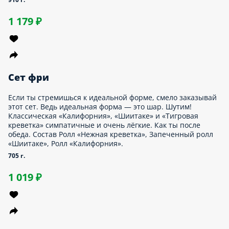
Ролл с креветкой-темпура и сладким чили, Маки с огурцом,
Ролл со снежным крабом, Ролл овощной, Ролл «Калифорния».
1035 г.
1 459 ₽
Двойной сет
Переходим с рыбы на мясо ударными темпами. Подъехал сет с
курочкой для любителей сытных роллов — двойная порция
сочного мяса в сырных шапочках. Заказывать только тем, кто
зверски голоден. Состав Запеченный ролл с куриными
стрипсами и беконом, Запеченный ролл с курицей.
515 г.
589 ₽
Китана
Фатальный сет — он сводит с ума при одном лишь взгляде на
него и заставляет голод трепетать. Урчание в животе
становится интенсивнее, чувствует скорое уничтожение
отточенными приёмами. Снежный краб вправо, креветка