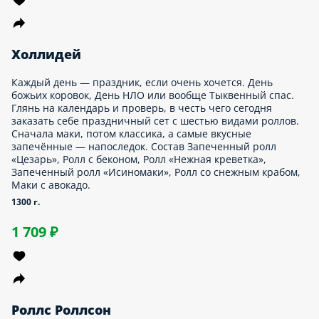
Здесь кто-нибудь есть? Кажется, вся нечисть заказала себе
роллы и пошла кайфовать под видосы «Искателей
привидений». Надеемся, они не забыли взять напитки и
соевый соус! Состав Запеченный ролл «Цезарь», Запеченный
ролл «Шиитаке».
500 г.
579 ₽
Обед молчания
Когда я ем, я глух и нем. Но когда кто-то пытается стащить у
меня ролл «Цезарь» или — упаси его 47 ронинов — ролл
«Тигровая креветка»… Харакири будет слишком милосердно!
Состав Ролл «Нежная креветка», Запеченный ролл «Цезарь».
480 г.
719 ₽
Сплетница
Собрались немножко посплетничать? Поперемывать