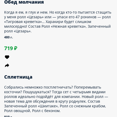
стрипсами и беконом, Ролл «Калифорния».
750 г.
939 ₽
Зачётный
— Dostaевский, тяните билет! Вопрос номер один: «Четыре
каких ролла входят в сет “Зачётный”?» — Вкусные, сытные,
нежные и просто шикарные. — Нечего добавить, зачёт.
Состав Запеченный ролл «Исиномаки», Ролл со снежным
крабом, Ролл с беконом, Запеченный ролл с угрем.
960 г.
1 349 ₽
Мега-сет
О нет, нападение Голодозиллы! Над человеком нависла
невероятная угроза! Маленькие, но очень отважные роллики
объединяются в один большой и мощный Мега-сет.
Голодозилла побеждена силами пяти любимых героев. Состав