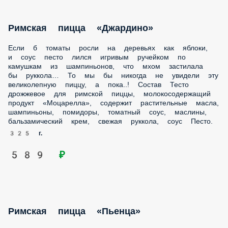
Римская пицца «Джардино»
Если б томаты росли на деревьях как яблоки,
и соус песто лился игривым ручейком по
камушкам из шампиньонов, что мхом застилала
бы руккола… То мы бы никогда не увидели эту
великолепную пиццу, а пока..! Состав Тесто
дрожжевое для римской пиццы, молокосодержащий
продукт «Моцарелла», содержит растительные масла,
шампиньоны, помидоры, томатный соус, маслины,
бальзамический крем, свежая руккола, соус Песто.
325 г.
589 ₽
Римская пицца «Пьенца»