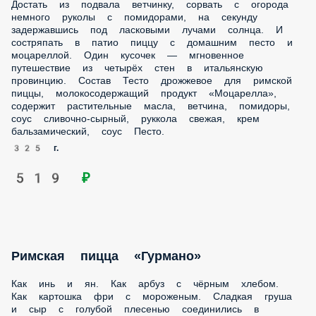
Достать из подвала ветчинку, сорвать с огорода
немного руколы с помидорами, на секунду
задержавшись под ласковыми лучами солнца. И
состряпать в патио пиццу с домашним песто и
моцареллой. Один кусочек — мгновенное
путешествие из четырёх стен в итальянскую
провинцию. Состав Тесто дрожжевое для римской
пиццы, молокосодержащий продукт «Моцарелла»,
содержит растительные масла, ветчина, помидоры,
соус сливочно-сырный, руккола свежая, крем
бальзамический, соус Песто.
325 г.
519 ₽
Римская пицца «Гурмано»
Как инь и ян. Как арбуз с чёрным хлебом.
Как картошка фри с мороженым. Сладкая груша
и сыр с голубой плесенью соединились в