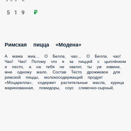
335 г.
519 ₽
Римская пицца «Модена»
А мама миа… О Белла, чао… О Белла, чао!
Чао! Чао! Потому что я за пиццей с цыплёнком
и песто, а на тебя не хватит, ты уж извини,
мне одному мало. Состав Тесто дрожжевое для
римской пиццы, молокосодержащий продукт
«Моцарелла», содержит растительные масла, курица
маринованная, помидоры, соус сливочно-сырный,
соус Чили сладкий, руккола свежая, соус Песто.
310 г.
519 ₽