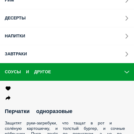
РИМ
ДЕСЕРТЫ
НАПИТКИ
ЗАВТРАКИ
СОУСЫ И ДРУГОЕ
Перчатки одноразовые
Защитят руки-загребуки, что тащат в рот и солёную
картошечку, и толстый бургер, и сочные рёбрышки. Пусть
течёт по перчаткам, а не по свежему маникюру. Состав