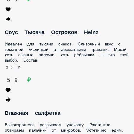
Соус Тысяча Островов Heinz
Идеален для тысячи снеков. Сливочный вкус с томатной
кислинкой и ароматными травами. Макай хоть сырные
палочки, хоть рёбрышки — это твой выбор. Состав
25 г.
59 ₽
Влажная салфетка
Высокорангово разрываем упаковку. Элегантно обтираем
пальчики от микробов. Эстетично едим. Готово, вы
восхитительны! Состав
1 порц.