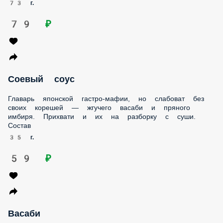
Соевый соус
Главарь японской гастро-мафии, но слабоват без своих
корешей — жгучего васаби и пряного имбиря. Прихвати и
их на разборку с суши. Состав
35 г.
59 ₽
Васаби
Горячий зелёный парень, настоящий сорвиголова. В
одной тарелке с соевым соусом даёт жару всем суши и
роллам. Но и сам по себе очень хорош. Состав Соус васаби.
8 г.
39 ₽