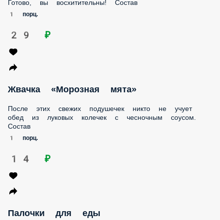
29 ₽
Жвачка «Морозная мята»
После этих свежих подушечек никто не учует обед из
луковых колечек с чесночным соусом. Состав
1 порц.
14 ₽
Палочки для еды
Для экстренных случаев! Добавить в корзину при
внезапном желании стать барабанщиком! Ну или поесть
суши. Состав