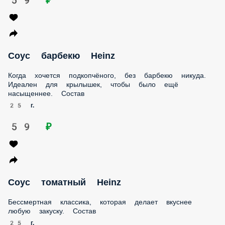
59 ₽
Соус томатный Heinz
Бессмертная классика, которая делает вкуснее любую
закуску. Состав
25 г.
59 ₽
Соус чесночный Heinz
После него даже целоваться можно! Сливочно-пряный
чесночный соус для бортиков пиццы — макай и в рот,