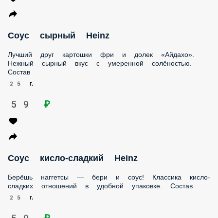
59 ₽
Соус кисло-сладкий Heinz
Берёшь наггетсы — бери и соус! Классика кисло-сладких
отношений в удобной упаковке. Состав
25 г.
59 ₽
Соус барбекю Heinz
Когда хочется подкопчёного, без барбекю никуда. Идеален
для крылышек, чтобы было ещё насыщеннее. Состав
25 г.