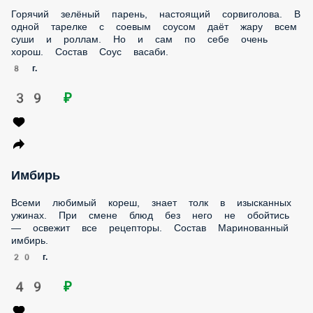
Имбирь
Всеми любимый кореш, знает толк в изысканных ужинах.
При смене блюд без него не обойтись — освежит все
рецепторы. Состав Маринованный имбирь.
20 г.
49 ₽
Соус сырный Heinz
Лучший друг картошки фри и долек «Айдахо». Нежный
сырный вкус с умеренной солёностью. Состав
25 г.