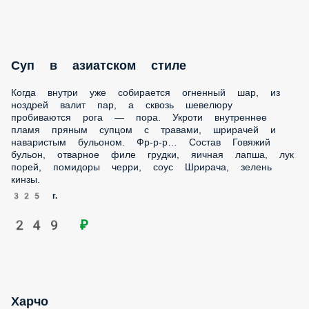
249 ₽
Харчо
Говядина связалась с плохой компанией. Группировка
«Острые корешки» в составе грецкого ореха, томатов,
сельдерея, кинзы и перца чили устраивает заварушку.
Густой бульон льётся через край, острые специи щекочут
нервишки. Кто бросит вызов грузинской суповой мафии?
Состав Говядина, томаты с/с, сельдерей, лук репчатый,
орех грецкий, масло растительное, бульон говяжий, бульон
куриный, рис отварной, соль, чеснок, зелень кинзы,
ткемали, хмели-сунели, уцхо-сунели, перец черный
молотый, перец Чили хлопья.
350 г.
379 ₽