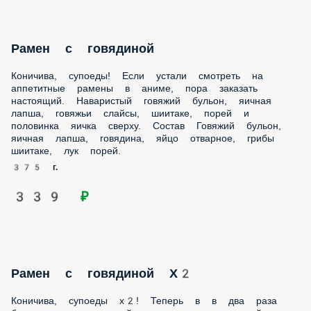
Рамен с говядиной
Коничива, супоеды! Если устали смотреть на аппетитные
рамены в аниме, пора заказать настоящий. Наваристый
говяжий бульон, яичная лапша, говяжьи слайсы, шиитаке,
порей и половинка яичка сверху. Состав Говяжий бульон,
яичная лапша, говядина, яйцо отварное, грибы шиитаке,
лук порей.
375 г.
339 ₽
Рамен с говядиной Х2
Коничива, супоеды x2! Теперь в в два раза больше
говяжьих слайсов, шиитаке и яичной лапши. Наваристый
бульон, как в лучших аниме, но в реальности! Состав
Рамен с говядиной, Рамен с говядиной.