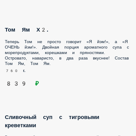
Двойная порция ароматного супа с морепродуктами,
корешками и пряностями. Островато, наваристо, в два
раза вкуснее! Состав Том Ям, Том Ям.
760 г.
839 ₽
Сливочный суп с тигровыми креветками
Вы когда-нибудь мечтали стать лучшей версией себя?
Моложе, красивее, идеальнее? Вот финская уха мечтала, а
затем решилась и… Встречайте нежный сливочный супчик
с вакаме, пореем и тигровыми креветками. И даже через
неделю он останется в меню. Состав Креветки, водоросли
вакаме, рис, лук порей, зеленый лук, сливки, бульон
Хондаши, черный молотый перец, соль.
275 г.
389 ₽