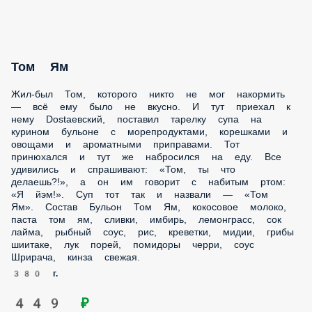
Жил-был Том, которого никто не мог накормить — всё ему
было не вкусно. И тут приехал к нему Dostaевский,
поставил тарелку супа на курином бульоне с
морепродуктами, корешками и овощами и ароматными
приправами. Тот принюхался и тут же набросился на еду.
Все удивились и спрашивают: «Том, ты что делаешь?!», а
он им говорит с набитым ртом: «Я йэм!». Суп тот так и
назвали — «Том Ям». Состав Бульон Том Ям, кокосовое
молоко, паста том ям, сливки, имбирь, лемонграсс, сок
лайма, рыбный соус, рис, креветки, мидии, грибы
шиитаке, лук порей, помидоры черри, соус Шрирача,
кинза свежая.
380 г.
449 ₽
Том Ям Х2.
Теперь Том не просто говорит «Я йэм!», а «Я ОЧЕНЬ йэм!».