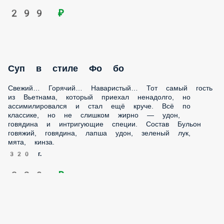
Мисо суп
Сектор «Мисо суп» на барабане! Заносите гостинцы:
нежный тофу, свежие шампиньоны, водоросли вакаме и,
герой дня, — бульон на основе пасты Мисо. Пикантно,
солоновато и даже немного сладко. Состав Сыр тофу,
шампиньоны свежие, водоросли вакаме, зеленый лук,
бульон «Мисо».
290 г.
199 ₽