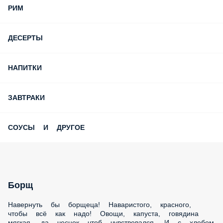
РИМ
ДЕСЕРТЫ
НАПИТКИ
ЗАВТРАКИ
СОУСЫ И ДРУГОЕ
Борщ
Навернуть бы борщеца! Наваристого, красного, чтобы всё
как надо! Овощи, капуста, говядина мягкая, да чеснок чтоб
чувствовался. И с хлебом свежим вприкуску… Dostaeвский,