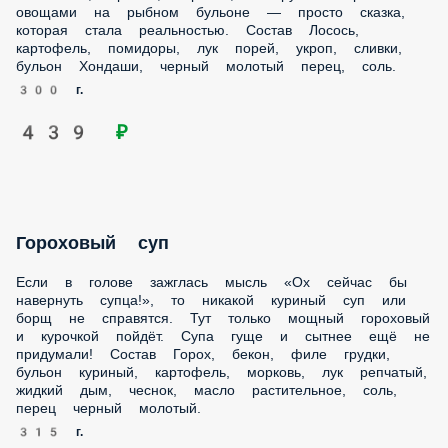
Тут только мощный гороховый и курочкой пойдёт. Супа
гуще и сытнее ещё не придумали! Состав Горох, бекон,
филе грудки, бульон куриный, картофель, морковь, лук
репчатый, жидкий дым, чеснок, масло растительное, соль,
перец черный молотый.
315 г.
299 ₽
Суп в стиле Фо бо
Свежий… Горячий… Наваристый… Тот самый гость из
Вьетнама, который приехал ненадолго, но
ассимилировался и стал ещё круче. Всё по классике, но не
слишком жирно — удон, говядина и интригующие специи.
Состав Бульон говяжий, говядина, лапша удон, зеленый
лук, мята, кинза.
320 г.
329 ₽