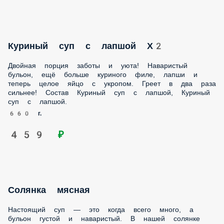
Куриный суп с лапшой Х2
Двойная порция заботы и уюта! Наваристый бульон, ещё
больше куриного филе, лапши и теперь целое яйцо с
укропом. Греет в два раза сильнее! Состав Куриный суп с
лапшой, Куриный суп с лапшой.
660 г.
459 ₽
Солянка мясная
Настоящий суп — это когда всего много, а бульон густой и
наваристый. В нашей солянке охотничьи колбаски,
куриное филе, маслины, зажарка, специи и, конечно,
солёные огурчики для традиционной кислинки. Состав
Вода, бульон куриный, огурцы соленые, лук репчатый,
масло растительное, томатная паста, курица, охотничьи
колбаски, сахар, соль, перец черный молотый, лимонный