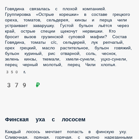
Финская уха с лососем
Каждый лосось мечтает попасть в финскую уху. Сливочная,
пряная, горячая, с крупно нарезанными овощами на
рыбном бульоне — просто сказка, которая стала
реальностью. Состав Лосось, картофель, помидоры, лук
порей, укроп, сливки, бульон Хондаши, черный молотый
перец, соль.
300 г.
439 ₽
Гороховый суп
Если в голове зажглась мысль «Ох сейчас бы навернуть
супца!», то никакой куриный суп или борщ не справятся.