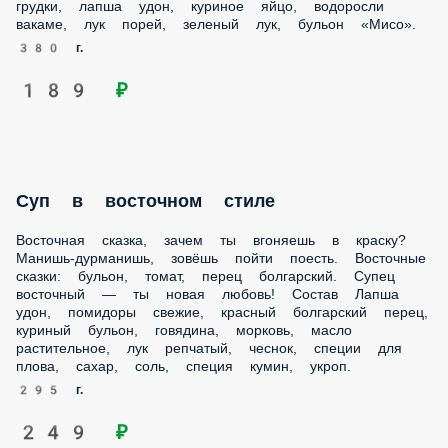
Восточная сказка, зачем ты вгоняешь в краску? Манишь-
дурманишь, зовёшь пойти поесть. Восточные сказки:
бульон, томат, перец болгарский. Супец восточный — ты
новая любовь! Состав Лапша удон, помидоры свежие,
красный болгарский перец, куриный бульон, говядина,
морковь, масло растительное, лук репчатый, чеснок,
специи для плова, сахар, соль, специя кумин, укроп.
295 г.
249 ₽
Суп в азиатском стиле
Когда внутри уже собирается огненный шар, из ноздрей
валит пар, а сквозь шевелюру пробиваются рога — пора.
Укроти внутреннее пламя пряным супцом с травами,
шрирачей и наваристым бульоном. Фр-р-р… Состав
Говяжий бульон, отварное филе грудки, яичная лапша, лук
порей, помидоры черри, соус Шрирача, зелень кинзы.
325 г.