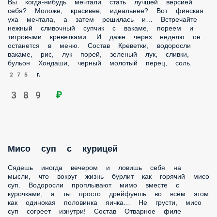
Мисо суп с курицей
Сядешь иногда вечером и ловишь себя на мысли, что
вокруг жизнь бурлит как горячий мисо суп. Водоросли
проплывают мимо вместе с курочками, а ты просто
дрейфуешь во всём этом как одинокая половинка яичка…
Не грусти, мисо суп согреет изнутри! Состав Отварное
филе грудки, лапша удон, куриное яйцо, водоросли вакаме,
лук порей, зеленый лук, бульон «Мисо».
380 г.
189 ₽
Суп в восточном стиле