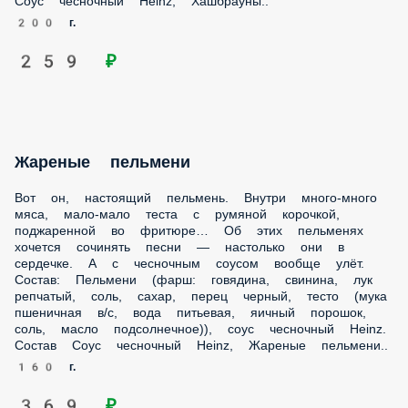
200 г.
259 ₽
Жареные пельмени
Вот он, настоящий пельмень. Внутри много-много мяса,
мало-мало теста с румяной корочкой, поджаренной во
фритюре… Об этих пельменях хочется сочинять песни —
настолько они в сердечке. А с чесночным соусом вообще
улёт. Состав: Пельмени (фарш: говядина, свинина, лук
репчатый, соль, сахар, перец черный, тесто (мука
пшеничная в/с, вода питьевая, яичный порошок, соль,
масло подсолнечное)), соус чесночный Heinz. Состав Соус
чесночный Heinz, Жареные пельмени..
160 г.
369 ₽