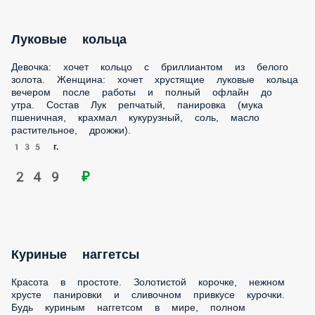
Девочка: хочет кольцо с бриллиантом из белого золота.
Женщина: хочет хрустящие луковые кольца вечером после
работы и полный офлайн до утра. Состав Лук репчатый,
панировка (мука пшеничная, крахмал кукурузный, соль,
масло растительное, дрожжи).
135 г.
249 ₽
Куриные наггетсы
Красота в простоте. Золотистой корочке, нежном хрусте
панировки и сливочном привкусе курочки. Будь куриным
наггетсом в мире, полном экзотической кухни. Состав
Куриные наггетсы.
190 г.
299 ₽