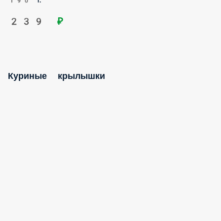
Эти крылышки никогда не летали, но на вкус — просто
улёт. Золотистая хрустящая корочка и нежное мясо в
сладковатом маринаде. Лучше будет только с соусом.
Состав Куриные крылышки в маринаде.
230 г.
369 ₽