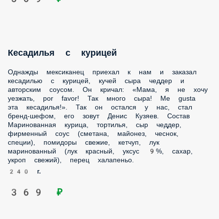
Кесадилья с курицей
Однажды мексиканец приехал к нам и заказал кесадилью с
курицей, кучей сыра чеддер и авторским соусом. Он
кричал: «Мама, я не хочу уезжать, por favor! Так много
сыра! Me gusta эта кесадилья!». Так он остался у нас, стал
бренд-шефом, его зовут Денис Кузяев. Состав
Маринованная курица, тортилья, сыр чеддер, фирменный
соус (сметана, майонез, чеснок, специи), помидоры
свежие, кетчуп, лук маринованный (лук красный, уксус 9%,
сахар, укроп свежий), перец халапеньо.
240 г.
369 ₽
Луковые кольца