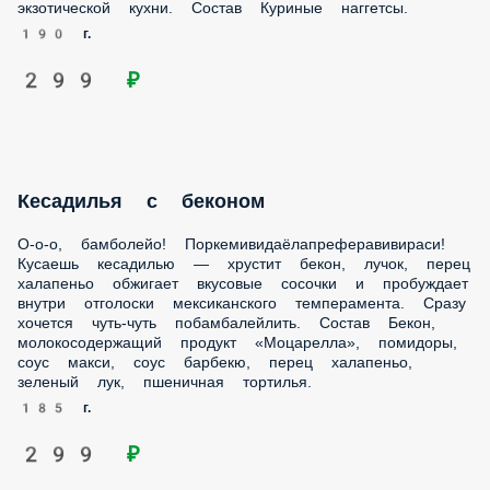
Кесадилья с беконом
О-о-о, бамболейо! Поркемивидаёлапреферавивираси!
Кусаешь кесадилью — хрустит бекон, лучок, перец
халапеньо обжигает вкусовые сосочки и пробуждает
внутри отголоски мексиканского темперамента. Сразу
хочется чуть-чуть побамбалейлить. Состав Бекон,
молокосодержащий продукт «Моцарелла», помидоры, соус
макси, соус барбекю, перец халапеньо, зеленый лук,
пшеничная тортилья.
185 г.
299 ₽
Сырные палочки