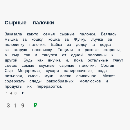
Заказала как-то семья сырные палочки. Взялась мышка за
кошку, кошка за Жучку, Жучка за половинку палочки. Бабка
за дедку, а дедка — за вторую половинку. Тащили в разные
стороны, а сыр так и тянулся от одной половины к другой.
Будь как внучка и, пока остальные тянут, съешь самые
вкусные сырные палочки. Состав Сыр Моцарелла, сухари
панировочные, вода питьевая, смесь муки, масло
сливочное. Может содержать следы ракообразных,
моллюсков и продукты их переработки.
140 г.
319 ₽
Картофель фри
Если бы у блюд был лучший друг, то точно картофель фри.
Его все любят, он идеально подходит ко всем соусам и
никогда не разочаровывает — вкусный и хрустящий
всегда, как в первый раз. Состав Картофель фри.