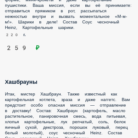
принимаете: отправиться прямиком в рот, рассыпаться
нежностью внутри и вызвать моментальное «М-м-м!».
Шарики в деле! Состав Соус чесночный Heinz,
Картофельные шарики.
220 г.
259 ₽
Хашбрауны
Итак, мистер Хашбраун. Также известный как
картофельная котлета, зраза и даже наггетс. Вам
предстоит особо опасная миссия — отправление в
доставку! Состав: Хашбраун (картофель, масло
растительное, панировочная смесь, вода питьевая, хлопья
картофельные, лук репчатый, соль, белок яичный сухой,
декстроза, порошок луковый, перец белый молотый), соус
чесночный Heinz. Состав Соус чесночный Heinz,
Хашбрауны..