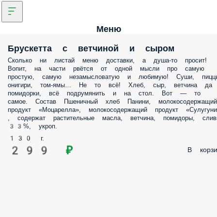
Меню
Брускетта с ветчиной и сыром
Сколько ни листай меню доставки, а душа-то просит!
Вопит, на части рвётся от одной мысли про самую
простую, самую незамысловатую и любимую! Суши, пицц
онигири, том-ямы… Не то всё! Хлеб, сыр, ветчина да
помидорки, всё подрумянить и на стол. Вот — то
самое. Состав Пшеничный хлеб Панини, молокосодержащий
продукт «Моцарелла», молокосодержащий продукт «Сулугуни
, содержат растительные масла, ветчина, помидоры, слив
33%, укроп.
130 г.
299 ₽
В корзи