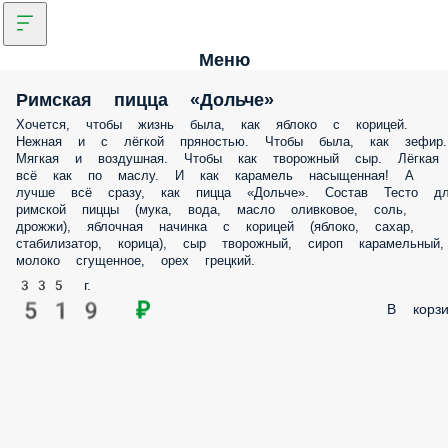
Меню
Римская пицца «Дольче»
Хочется, чтобы жизнь была, как яблоко с корицей.
Нежная и с лёгкой пряностью. Чтобы была, как зефир.
Мягкая и воздушная. Чтобы как творожный сыр. Лёгкая
всё как по маслу. И как карамель насыщенная! А
лучше всё сразу, как пицца «Дольче». Состав Тесто д
римской пиццы (мука, вода, масло оливковое, соль,
дрожжи), яблочная начинка с корицей (яблоко, сахар,
стабилизатор, корица), сыр творожный, сироп карамельный,
молоко сгущенное, орех грецкий.
335 г.
519 ₽
В корзи