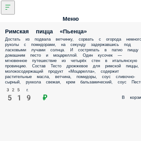
Меню
Римская пицца «Пьенца»
Достать из подвала ветчинку, сорвать с огорода немног
руколы с помидорами, на секунду задержавшись под
ласковыми лучами солнца. И состряпать в патио пиццу
домашним песто и моцареллой. Один кусочек —
мгновенное путешествие из четырёх стен в итальянскую
провинцию. Состав Тесто дрожжевое для римской пиццы,
молокосодержащий продукт «Моцарелла», содержит
растительные масла, ветчина, помидоры, соус сливочно-
сырный, руккола свежая, крем бальзамический, соус Пест
325 г.
519 ₽
В корзи