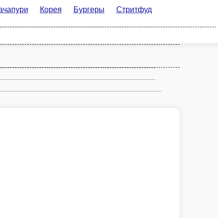
орея
Бургеры
Стритфуд
Рим