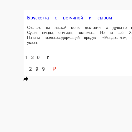
Брускетта с колбасками и огурчиками
Самая продолговатая вечеринка! Сосисочно-колбасный рейв в самом разг
молокосодержащий продукт «Моцарелла», содержит растительные масл
145 г.
299 ₽