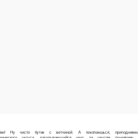
акой же горячий. Состав Пшеничный хлеб Панини, молокосодержащий продукт «Моцарелла»