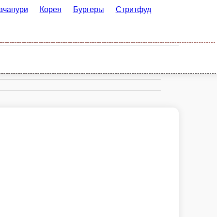
орея
Бургеры
Стритфуд
Рим
 онигири, том-ямы… Не то всё! Хлеб, сыр, ветчина да помидорки, всё
ержат растительные масла, ветчина, помидоры, сливки 33%, укроп.
В корзину