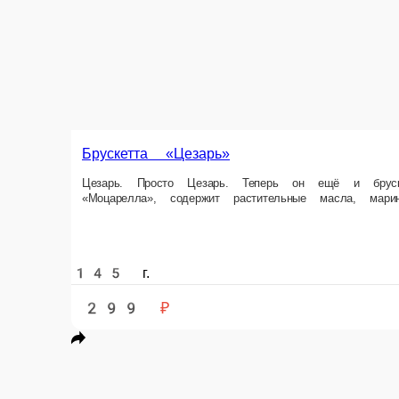
Брускетта с креветкой и рукколой
Понимаете, элитная жизнь… Она не для всех. Не каждый может позвол
избранных, понимаете? Состав Пшеничный хлеб Панини, молокосодерж
120 г.
299 ₽