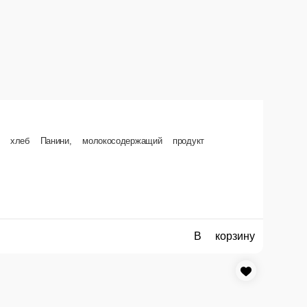
сливочной моцареллой и парными креветками. Да и бальзамик нынче… Для
, соус сливочно-сырный, руккола свежая, крем бальзамический.
В корзину