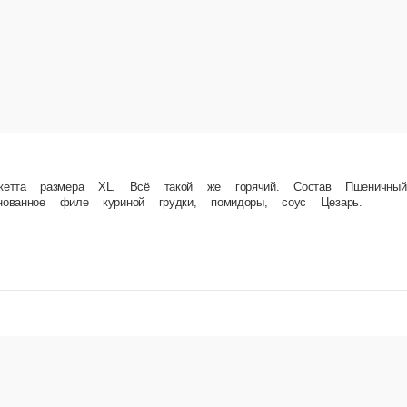
ить себе на завтрак заказать — ещё и с доставкой — брускетту со свежайшей рукколой, 
ащий продукт «Моцарелла», содержит растительные масла, тигровые креветки, помидоры