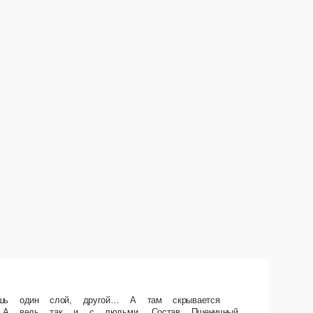
, содержит растительные масла, маринованное филе куриной грудки,