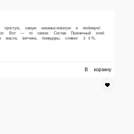
одно правило: кусай или будь укушен! Состав Пшеничный хлеб Панини,
В корзину