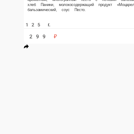
145 г.
299 ₽