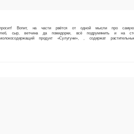
аре, кетчуп льётся рекой, под хруст панини тусует весь район! На этой тусовке только 
а, охотничьи колбаски, маринованные огурцы, томатный кетчуп.