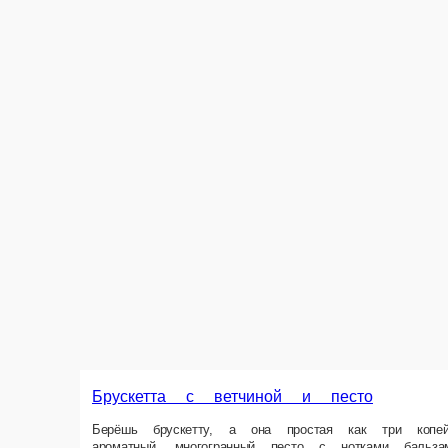
Брускетта «Цезарь»
Цезарь. Просто Цезарь. Теперь он ещё и брускетта размера XL. Всё т
помидоры, соус Цезарь.