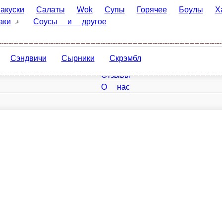
Салаты
Wok
Супы
Горячее
Боулы
Хачапури
К
 другое
Сэндвичи
Сырники
Скрэмбл
рвётся от одной мысли про самую простую, самую незамысловатую и любимую! Суши, пиццы,
и, молокосодержащий продукт «Моцарелла», молокосодержащий продукт «Сулугуни», , сод