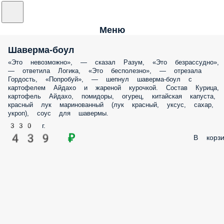
Меню
Шаверма-боул
«Это невозможно», — сказал Разум, «Это безрассудно»,
— ответила Логика, «Это бесполезно», — отрезала
Гордость, «Попробуй», — шепнул шаверма-боул с
картофелем Айдахо и жареной курочкой. Состав Курица,
картофель Айдахо, помидоры, огурец, китайская капуста,
красный лук маринованный (лук красный, уксус, сахар,
укроп), соус для шавермы.
330 г.
439 ₽
В корзи