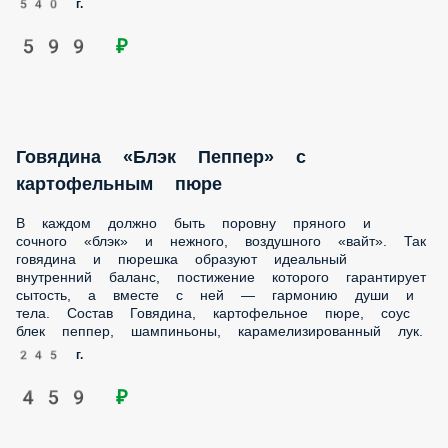
пюре
В каждом должно быть поровну пряного и сочного «блэк» и
нежного, воздушного «вайт». Так говядина и пюрешка
образуют идеальный внутренний баланс, постижение
которого гарантирует сытость, а вместе с ней — гармонию
души и тела. Состав Говядина, картофельное пюре, соус
блек пеппер, шампиньоны, карамелизированный лук.
245 г.
459 ₽
Курица с тофу и рисом
Вот смотришь на таких и думаешь: «да уж,
противоположности притягиваются…». А курице и тофу
вообще пофиг на чужое мнение, они просто счастливы
быть вместе на подушке из рассыпчатого риса и
хрустящих овощей. Состав Рис, курица, красный