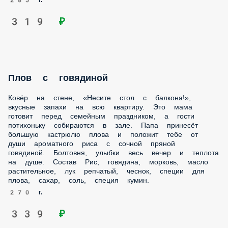
кумин.
270 г.
339 ₽
Рис с тигровыми креветками
Если тигрица говорит, что не голодная, это значит только
одно — не закажешь ей что-нибудь вкусненькое, она
сожрёт и твою порцию, и тебя. Креветки в кисло-сладком
соусе с лёгкой остротой и мягкий рис усмирят даже самую
голодную хищницу. Состав Рис отварной, креветки
тигровые, соус устрично-сладкий (соус сладкий чили, соус
устричный), молоко кокосовое, масло растительное, кунжут
белый, кинза.
205 г.
409 ₽