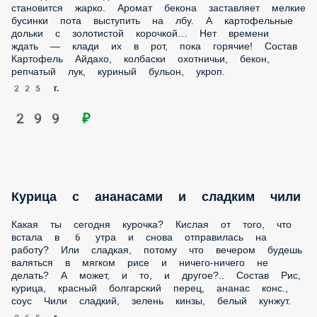
Курица с ананасами и сладким чили
Какая ты сегодня курочка? Кислая от того, что встала в 6
утра и снова отправилась на работу? Или сладкая, потому
что вечером будешь валяться в мягком рисе и ничего-
ничего не делать? А может, и то, и другое?.. Состав Рис,
курица, красный болгарский перец, ананас конс., соус
Чили сладкий, зелень кинзы, белый кунжут.
265 г.
299 ₽
Свинина «Блэк Пеппер» с рисом
Целый день работаешь-работаешь, упахиваешься и по
пути до дома думаешь только о том, что сейчас как
обессилевший поросёнок упадёшь в белоснежную