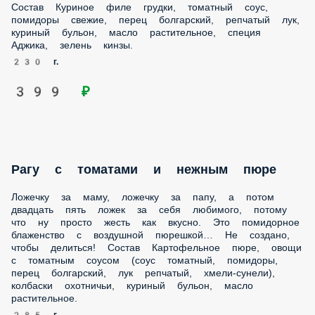
вкусно. Это помидорное блаженство с воздушной
пюрешкой… Не создано, чтобы делиться! Состав
Картофельное пюре, овощи с томатным соусом (соус
томатный, помидоры, перец болгарский, лук репчатый,
хмели-сунели), колбаски охотничьи, куриный бульон,
масло растительное.
285 г.
319 ₽
Плов с говядиной
Ковёр на стене, «Несите стол с балкона!», вкусные запахи
на всю квартиру. Это мама готовит перед семейным
праздником, а гости потихоньку собираются в зале. Папа
принесёт большую кастрюлю плова и положит тебе от
души ароматного риса с сочной пряной говядиной.
Болтовня, улыбки весь вечер и теплота на душе. Состав
Рис, говядина, морковь, масло растительное, лук
репчатый, чеснок, специи для плова, сахар, соль, специя