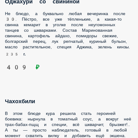
Чахохбили
В этом блюде кура решила стать героиней боевика:
нырнула в томатный соус, а вокруг неё трах-бабах-пщщ и
специи, всё шкварчит, брызжет!.. А ты — просто
наблюдатель, готовый в любой момент схватить вилку и
добавить ещё экшена. Состав Куриное филе грудки,
томатный соус, помидоры свежие, перец болгарский,
репчатый лук, куриный бульон, масло растительное,
специя Аджика, зелень кинзы.
230 г.
399 ₽
Рагу с томатами и нежным пюре
Ложечку за маму, ложечку за папу, а потом двадцать пять
ложек за себя любимого, потому что ну просто жесть как