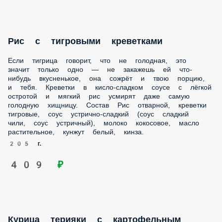
Курица терияки с картофельным пюре
Они сошлись, вода и пламень, стихи и проза, пикантная
курица терияки и нежное сливочное пюре. Искры
карамелизованного лука хрустят, пока во рту тает
идеально вкусовое сочетание. Состав Курица,
картофельное пюре, соус Терияки, репчатый лук,
карамелизированный лук.
220 г.
349 ₽
Бефстроганов с грибами и картофелем
Сливочные реки, картофельные берега и нежная говядина
с грибами отдыхает на берегу. В стране Бефстроганов