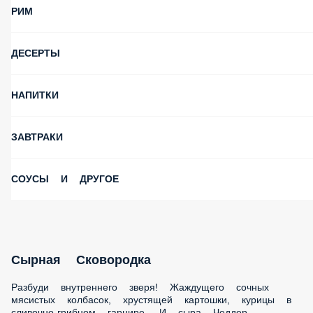
РИМ
ДЕСЕРТЫ
НАПИТКИ
ЗАВТРАКИ
СОУСЫ И ДРУГОЕ
Сырная Сковородка
Разбуди внутреннего зверя! Жаждущего сочных мясистых
колбасок, хрустящей картошки, курицы в сливочно-
грибном гарнире. И сыра Чеддер побольше! Пускай зверь