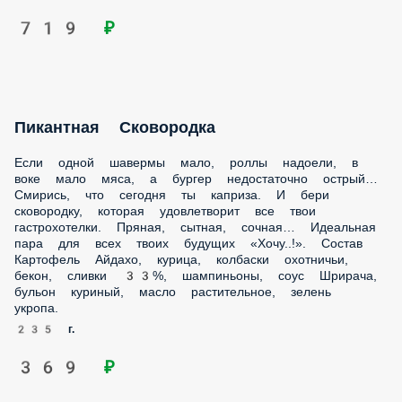
Пикантная Сковородка
Если одной шавермы мало, роллы надоели, в воке мало
мяса, а бургер недостаточно острый… Смирись, что
сегодня ты каприза. И бери сковородку, которая
удовлетворит все твои гастрохотелки. Пряная, сытная,
сочная… Идеальная пара для всех твоих будущих «Хочу..!».
Состав Картофель Айдахо, курица, колбаски охотничьи,
бекон, сливки 33%, шампиньоны, соус Шрирача, бульон
куриный, масло растительное, зелень укропа.
235 г.
369 ₽
Пикантная Сковородка Х2