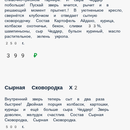
мчится, рычит и в решающий момент прыгнет..! В
уютненькое кресло, свернётся клубочком и отведает
сытную сковородочку. Состав Картофель Айдахо, курица,
колбаски охотничьи, бекон, сливки 33%, шампиньоны, сыр
Чеддер, бульон куриный, масло растительное, зелень
укропа.
250 г.
399 ₽
Сырная Сковородка Х2
Внутренний зверь теперь сыт в два раза быстрее!
Двойная порция колбасок, картошки, курицы и ещё
больше сыра Чеддер! Зверь доволен, желудок счастлив.
Состав Сырная Сковородка, Сырная Сковородка.
500 г.
719 ₽