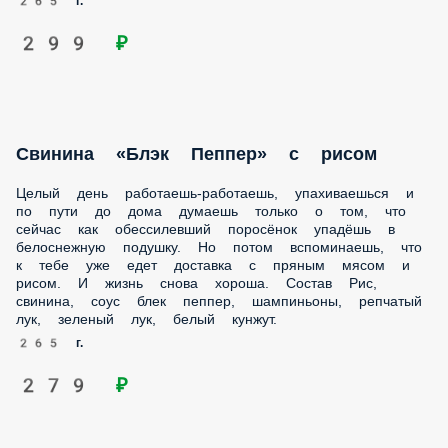
подушку. Но потом вспоминаешь, что к тебе уже едет
доставка с пряным мясом и рисом. И жизнь снова хороша.
Состав Рис, свинина, соус блек пеппер, шампиньоны,
репчатый лук, зеленый лук, белый кунжут.
265 г.
279 ₽
Домашние котлеты из курицы с
картофельным пюре
Выпускной вечер в деревенской школе полон колорита и
незабываемых впечатлений. Бессменные король и
королева бала — сливочное картофельное пюре и
домашние куриные котлетки. Победа присуждается за
отсутствие комочков, сочность мяса и идеальную
совместимость. Состав: Две куриные котлеты,
картофельное пюре, соус Барбекю, жареный лук. Состав
Домашние котлеты из курицы с картофельным пюре., Соус