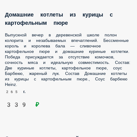
барбекю Heinz.
265 г.
339 ₽
Оджахури со свининой
Не блюдо, а буквально любая вечеринка после 30. Пёстро,
все уже тёпленькие, а какая-то свинка кемарит в уголке
после неугомонных танцев со шкварками. Состав
Маринованная свинина, картофель айдахо, помидоры
свежие, болгарский перец, лук репчатый, куриный бульон,
масло растительное, специя Аджика, зелень кинзы.
235 г.
409 ₽