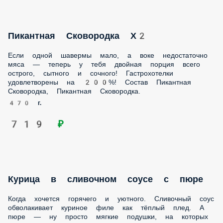
Если одной шавермы мало, а воке недостаточно мяса —
теперь у тебя двойная порция всего острого, сытного и
сочного! Гастрохотелки удовлетворены на 200%! Состав
Пикантная Сковородка, Пикантная Сковородка.
470 г.
719 ₽
Курица в сливочном соусе с пюре
Когда хочется горячего и уютного. Сливочный соус
обволакивает куриное филе как тёплый плед. А пюре — ну
просто мягкие подушки, на которых хочется подремать
после вкусненького обеда. Состав Картофельное пюре,
грибы в сливочном соусе (шампиньоны, сливки, молоко,
лук репчатый, масло растительное, мука пш, соус соевый,
бульон грибной, чеснок), филе куриной грудки, лук
карамелизированный.