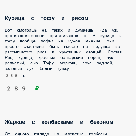
болгарский перец, лук репчатый, сыр Тофу, морковь, соус
пад-тай, зеленый лук, белый кунжут.
355 г.
289 ₽
Жаркое с колбасками и беконом
От одного взгляда на мясистые колбаски становится жарко.
Аромат бекона заставляет мелкие бусинки пота выступить
на лбу. А картофельные дольки с золотистой корочкой…
Нет времени ждать — клади их в рот, пока горячие! Состав
Картофель Айдахо, колбаски охотничьи, бекон, репчатый
лук, куриный бульон, укроп.
225 г.
299 ₽