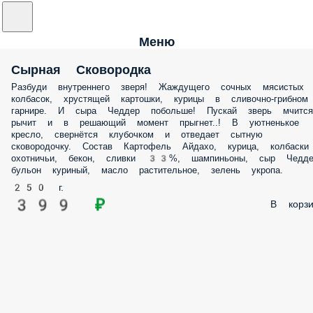
Меню
Сырная Сковородка
Разбуди внутреннего зверя! Жаждущего сочных мясистых
колбасок, хрустящей картошки, курицы в сливочно-грибном
гарнире. И сыра Чеддер побольше! Пускай зверь мчится
рычит и в решающий момент прыгнет..! В уютненькое
кресло, свернётся клубочком и отведает сытную
сковородочку. Состав Картофель Айдахо, курица, колбаски
охотничьи, бекон, сливки 33%, шампиньоны, сыр Чедде
бульон куриный, масло растительное, зелень укропа.
250 г.
399 ₽
В корзи