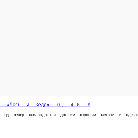
др» 0, 45 л
я датским коротким метром и одеваются исключительно в винтажке. Состав
В корзину