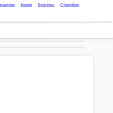
орея
Бургеры
Стритфуд
Рим