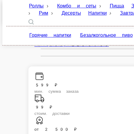
Роллы
Комбо и сеты
Пицца
Закуски
Санкт-Петербург
Десерты
Напитки
Завтраки
Соусы и
ru
Горячие напитки
Безалкогольное пиво
Газ
Настройки
+7 (999) 223-04-33
599 ₽
мин. сумма заказа
99 ₽
стоим. доставки
от
2 500 ₽