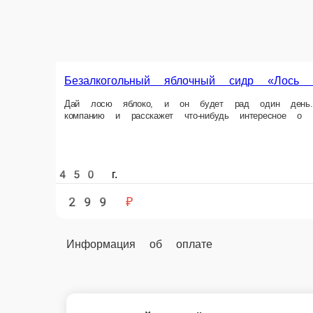
Картой
Оплата производится банковской картой курьеру при 
Online на сайте
Вы можете оплатить свой заказ на сайте онлайн с по
Безалкогольный яблочный сидр «Лось
Безалкогольный яблочный сидр «Лось и
Главная
Напитки
Безалкогольное пиво