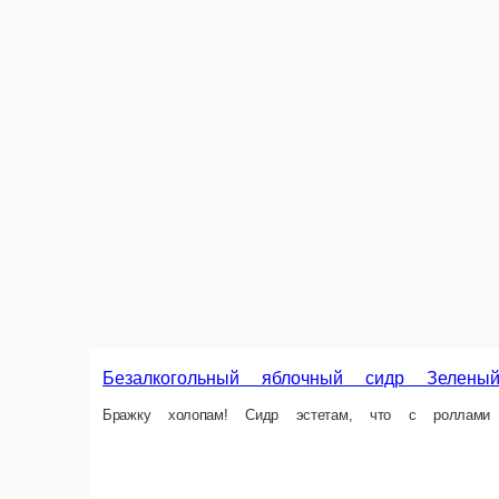
Безалкогольный яблочный сидр Зеленый «Лось и Ке
Бражку холопам! Сидр эстетам, что с роллами под вечер наслаждаютс
450 г.
349 ₽