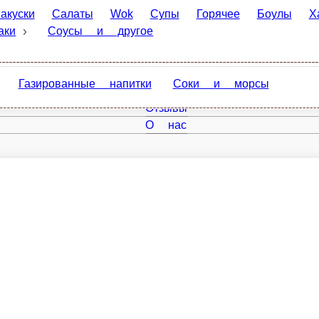
Салаты
Wok
Супы
Горячее
Боулы
Хачапури
К
 другое
ированные напитки
Соки и морсы
Главная
Отзывы
О нас