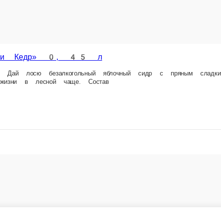
доставке заказа.
мощью карты любого банка.
 и Кедр» 0, 45 л
 Кедр» 0, 45 л — всегда в наличии в нашем меню. Спешите заказ