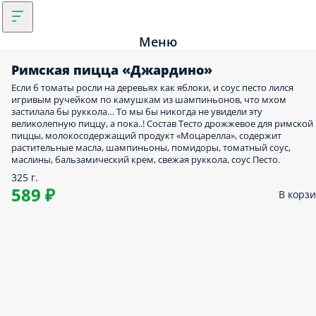
Меню
Римская пицца «Джардино»
Если б томаты росли на деревьях как яблоки, и соус песто лился
игривым ручейком по камушкам из шампиньонов, что мхом
застилала бы руккола… То мы бы никогда не увидели эту
великолепную пиццу, а пока..! Состав Тесто дрожжевое для римской
пиццы, молокосодержащий продукт «Моцарелла», содержит
растительные масла, шампиньоны, помидоры, томатный соус,
маслины, бальзамический крем, свежая руккола, соус Песто.
325 г.
589 ₽
В корз