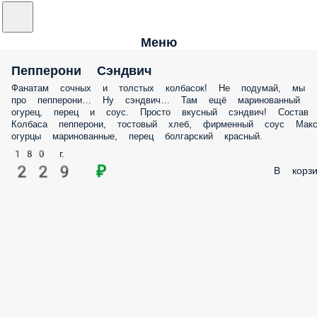
Меню
Пепперони Сэндвич
Фанатам сочных и толстых колбасок! Не подумай, мы
про пепперони… Ну сэндвич… Там ещё маринованный
огурец, перец и соус. Просто вкусный сэндвич! Состав
Колбаса пепперони, тостовый хлеб, фирменный соус Макс
огурцы маринованные, перец болгарский красный.
180 г.
229 ₽
В корзи