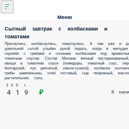
Меню
Сытный завтрак с колбасками и
томатами
Проснулись, колбаснулись, томатнулись. А там уже и д
довольной сытой улыбки рукой подать, когда в желудке
скрэмбл с грибами и сочными колбасками под ароматны
томатным соусом. Состав Меланж яичный пастеризованный
овощи в томатном соусе (помидоры, томатный соус, пер
болгарский, лук репчатый, хмели-сунели), колбаски охотнич
грибы шампиньоны, хлеб тостовый, сыр творожный, масло
растительное, соль.
300 г.
419 ₽
В корзи