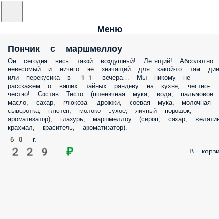
Меню
Пончик с маршмеллоу
Он сегодня весь такой воздушный! Летящий! Абсолютно
невесомый и ничего не значащий для какой-то там дие
или перекусика в 11 вечера… Мы никому не
расскажем о ваших тайных рандеву на кухне, честно-
честно! Состав Тесто (пшеничная мука, вода, пальмовое
масло, сахар, глюкоза, дрожжи, соевая мука, молочная
сыворотка, глютен, молоко сухое, яичный порошок,
ароматизатор), глазурь, маршмеллоу (сироп, сахар, желатин
крахмал, краситель, ароматизатор).
60 г.
229 ₽
В корзи