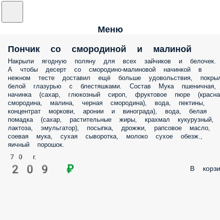
Меню
Пончик со смородиной и малиной
Накрыли ягодную поляну для всех зайчиков и белочек.
А чтобы десерт со смородино-малиновой начинкой в
нежном тесте доставил ещё больше удовольствия, покры
белой глазурью с блестяшками. Состав Мука пшеничная,
начинка (сахар, глюкозный сироп, фруктовое пюре (красна
смородина, малина, черная смородина), вода, пектины,
концентрат моркови, аронии и винограда), вода, белая
помадка (сахар, растительные жиры, крахмал кукурузный,
лактоза, эмульгатор), посыпка, дрожжи, рапсовое масло,
соевая мука, сухая сыворотка, молоко сухое обезж.,
яичный порошок.
70 г.
209 ₽
В корзи