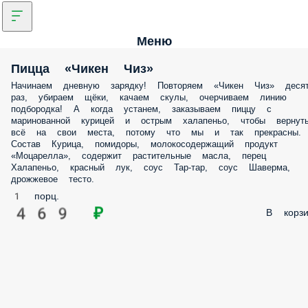
Меню
Пицца «Чикен Чиз»
Начинаем дневную зарядку! Повторяем «Чикен Чиз» деся
раз, убираем щёки, качаем скулы, очерчиваем линию
подбородка! А когда устанем, заказываем пиццу с
маринованной курицей и острым халапеньо, чтобы вернут
всё на свои места, потому что мы и так прекрасны.
Состав Курица, помидоры, молокосодержащий продукт
«Моцарелла», содержит растительные масла, перец
Халапеньо, красный лук, соус Тар-тар, соус Шаверма,
дрожжевое тесто.
1 порц.
469 ₽
В корзи