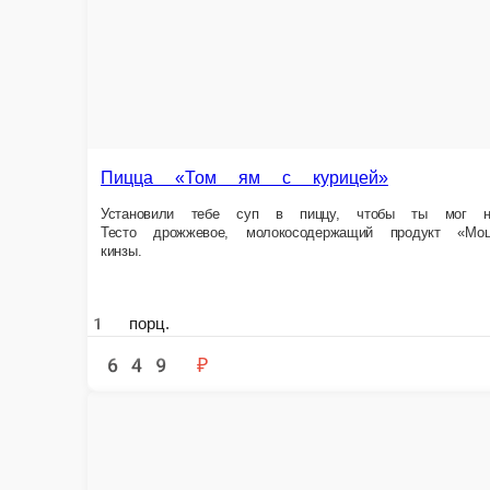
Пицца «От шефа»
У каждого шефа есть своя фирменная пицца. Пышная, большая и... ма
домашку доделать, и шефом стать. Состав Тесто дрожжевое, молокосо
брынза, колбаса пепперони, маслины конс., мука пш. твердых сортов.
1 порц.
479 ₽