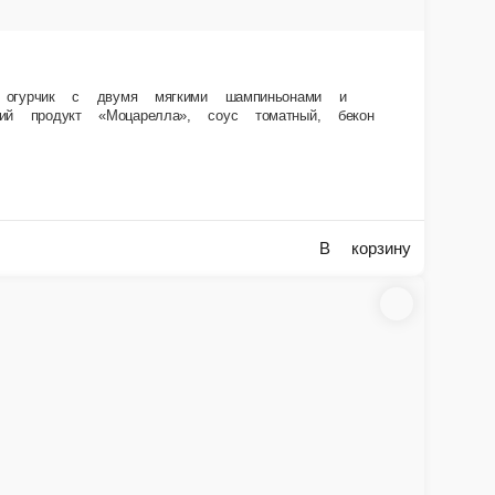
 устроят настоящий вестерн твоим вкусовым сосочкам. Состав Тесто
таль, сыр дор блю, мука пш. в\с из твердых сортов.
В корзину