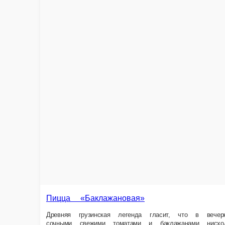
Пицца «Грузинскaя»
Сеньорита пицца полюбила горячего и чувственного грузинского хачап
душа Грузии на воздушном тесте! Состав Тесто дрожжевое, молокосод
халапеньо, зелень кинзы, мука пш. в\с из твердых сортов.