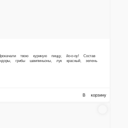
 и любимое. Откусываешь и всё. Вместе с любимой пиццей можно и
, говядина (фарш), бекон свиной, шампиньоны, перец болгарский, сыр
В корзину