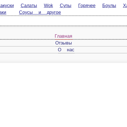
Салаты
Wok
Супы
Горячее
Боулы
Хачапури
К
 другое
, пока трескаешь хрустящую пиццу. Прокачали твою куриную пиццу, йо-о-оу! Состав Тест
 лук красный, зелень кинзы.