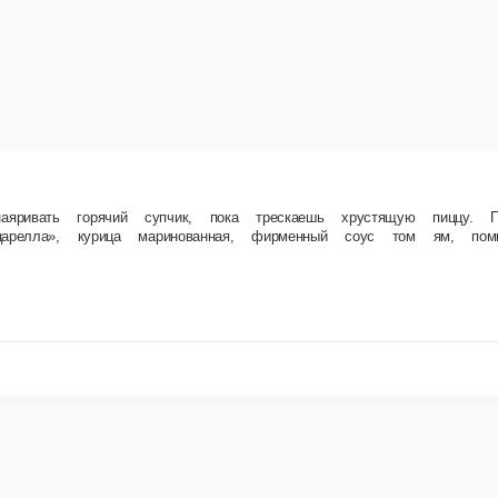
мина. Мама всегда добавляет на мягкое тесто мясо, сыр, овощи — да всё самое вкусное
держащий продукт «Моцарелла», содержит растительные масла, соус томатный, помидоры