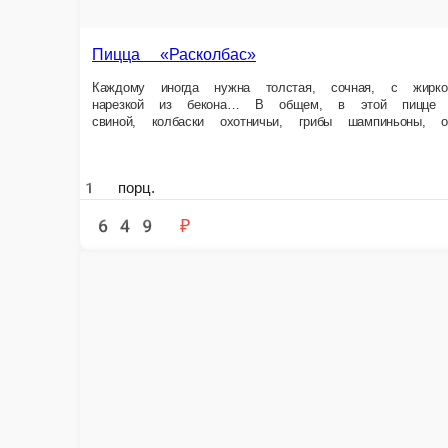
Семеро сливочных смельчаков стоят на страже твоей сытости. Они все
дрожжевое, молокосодержащий продукт «Моцарелла», содержит растите
1 порц.
729 ₽