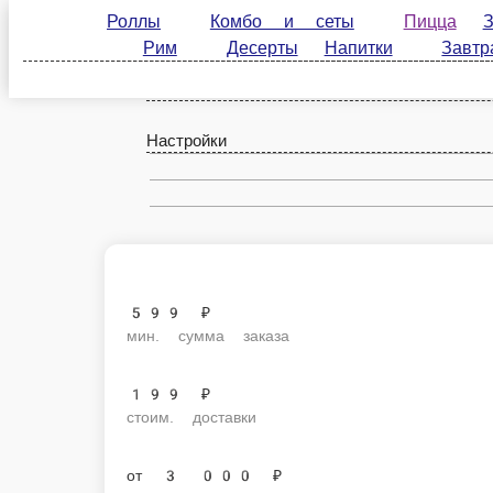
Роллы
Комбо и сеты
Пицца
Закуски
Десерты
Напитки
Завтраки
Соусы и
Пицца «Том ям с курицей»
Установили тебе суп в пиццу, чтобы ты мог наяривать горячий супчик
маринованная, фирменный соус том ям, помидоры, грибы шампиньоны,
1 порц.
649 ₽