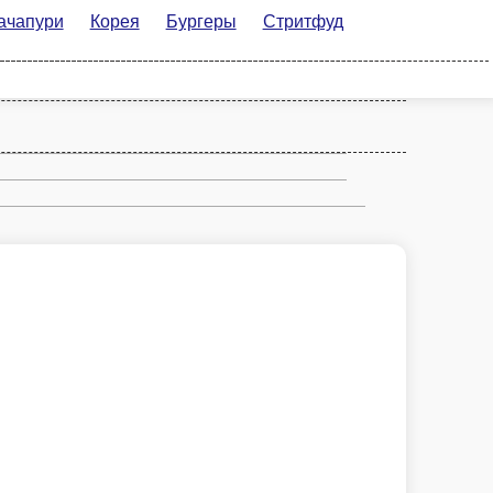
орея
Бургеры
Стритфуд
Рим
о дрожжевое, молокосодержащий продукт «Моцарелла», курица
В корзину