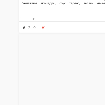
1 порц.
519 ₽