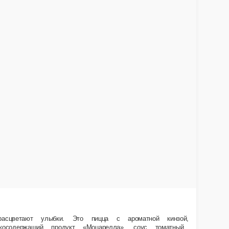
зинских специях с ароматными травами и пряным соусом. Сердце Италии и
свинина маринованная, курица маринованная, лук красный, перец