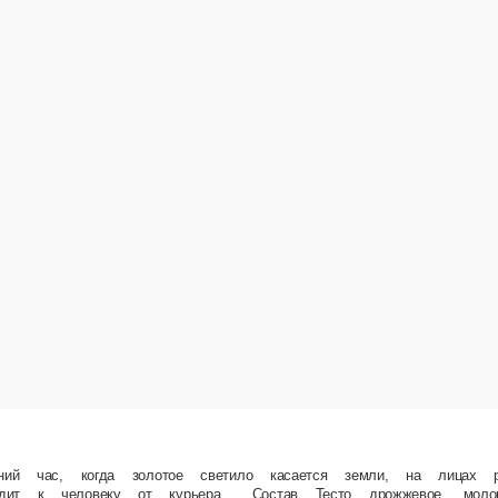
ури! И вместе они создали нечто прекрасное — неповторимый микс мясной начинки в гру
ержащий продукт «Моцарелла», содержит растительные масла, соус чкмерули, помидоры, 