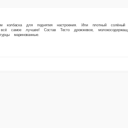
гда попадают точно в цель и не знают жалости к голоду. Семь сыров на хрустящем тесте
льные масла, соус сливочно-сырный, сыр брынза, сыр пармезан, сыр чеддер, сыр эммен