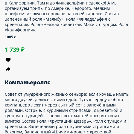
став Ролл «Нежная креветка», Запеченный ролл «Цезарь».
0 г.
9 ₽
плетница
брались немножко посплетничать? Поперемывать косточки?
шушукаться? Тогда сет с четырьмя видами роллов идеально
дойдёт для компании. Новый ролл — новая тема для
суждения в кругу роднулек. Состав Запеченный ролл
иитаке», Ролл со снежным крабом, Ролл овощной, Ролл с
коном.
0 г.
179 ₽
т фри
ли ты стремишься к идеальной форме, смело заказывай этот