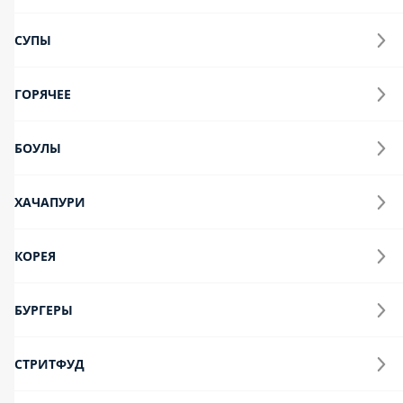
Горячее
Боулы
Хачапури
Корея
Бургеры
Стритфуд
Рим
Десерты