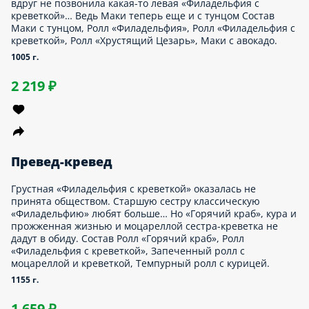
бят больше… Но «Горячий краб», кура и прожженная жизнью
моцареллой сестра-креветка не дадут в обиду. Состав Ролл
орячий краб», Ролл «Филадельфия с креветкой», Запеченный
лл с моцареллой и креветкой, Темпурный ролл с курицей.
55 г.
659 ₽
отная катка
ммейты в сборе, джойстики наготове. У нас нет права слить
у катку и дать Голодатору_999 одержать победу. Выпускаем
ркрабов, маки-пехоту, креветочных морпехов и финального
ойца — непобедимо любимую «Калифорнию». Состав Маки с
урцом, Ролл со снежным крабом, Ролл «Калифорния», Ролл
ощной, Ролл «Филадельфия с креветкой».
60 г.
629 ₽
езарь в Калифорнии