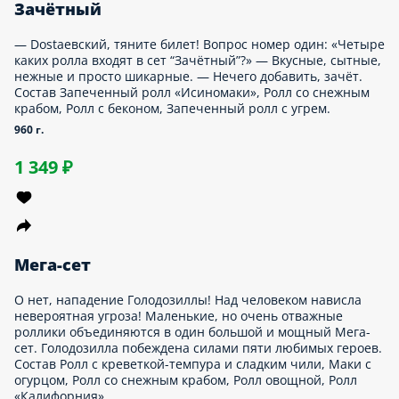
б и Патрик, Веном и Эдди Брок, Кэрри Брэдшоу и туфельки от
истиан Лабутен… Так о чём это мы? Ах да, у горячего краба
вая напарница — нежная креветка. В их честь даже назвали
т с тремя видами роллов. Лучшие из морепродуктов на
раже голода. Состав Ролл «Горячий краб», Ролл с креветкой-
мпура и сладким чили, Ролл со снежным крабом.
5 г.
099 ₽
иберсет
плый сет с хрустящим темпурным роллом с курицей и тремя
зными запеченными роллами: со «снежным крабом»,
жным угрем и сочной курицей. Состав Запеченный ролл
синомаки», Темпурный ролл с курицей, Запеченный ролл с
рицей, Запеченный ролл с угрем.
35 г.
249 ₽