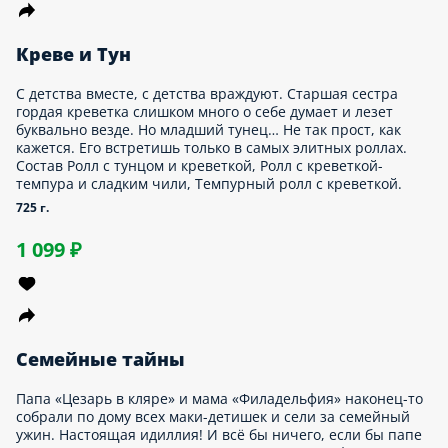
5 г.
099 ₽
емейные тайны
па «Цезарь в кляре» и мама «Филадельфия» наконец-то
брали по дому всех маки-детишек и сели за семейный ужин.
стоящая идиллия! И всё бы ничего, если бы папе вдруг не
звонила какая-то левая «Филадельфия с креветкой»… Ведь
ки теперь еще и с тунцом Состав Маки с тунцом, Ролл
иладельфия», Ролл «Филадельфия с креветкой», Ролл
рустящий Цезарь», Маки с авокадо.
05 г.
219 ₽
евед-кревед
устная «Филадельфия с креветкой» оказалась не принята
ществом. Старшую сестру классическую «Филадельфию»