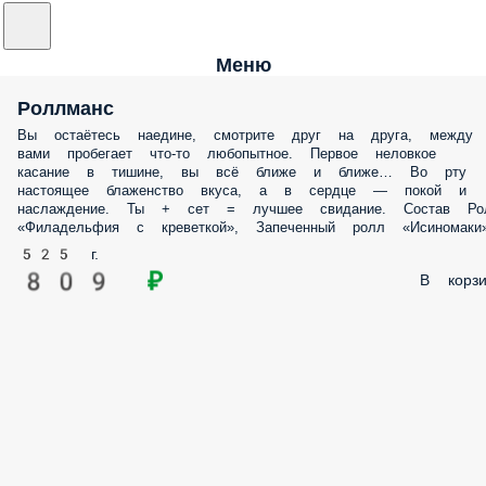
Меню
Роллманс
Вы остаётесь наедине, смотрите друг на друга, между
вами пробегает что-то любопытное. Первое неловкое
касание в тишине, вы всё ближе и ближе… Во рту
настоящее блаженство вкуса, а в сердце — покой и
наслаждение. Ты + сет = лучшее свидание. Состав Ро
«Филадельфия с креветкой», Запеченный ролл «Исиномаки»
525 г.
809 ₽
В корзи