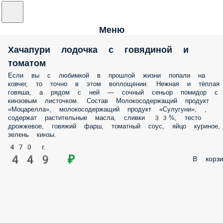
Меню
Хачапури лодочка с говядиной и
томатом
Если вы с любимкой в прошлой жизни попали на ковчег, то точно в
этом воплощении. Нежная и тёплая говяша, а рядом с ней — сочны
сеньор помидор с кинзовым листочком. Состав Молокосодержащи
продукт «Моцарелла», молокосодержащий продукт «Сулугуни», ,
содержат растительные масла, сливки 33%, тесто дрожжевое, говяж
фарш, томатный соус, яйцо куриное, зелень кинзы.
470 г.
449 ₽
В корз