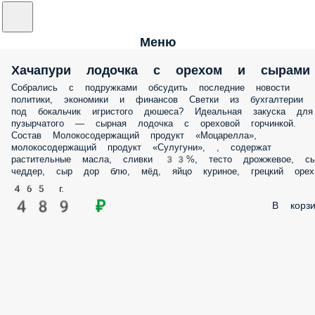
Меню
Хачапури лодочка с орехом и
сырами
Собрались с подружками обсудить последние новости политики,
экономики и финансов Светки из бухгалтерии под бокальчик
игристого дюшеса? Идеальная закуска для пузырчатого — сырная
лодочка с ореховой горчинкой. Состав Молокосодержащий продук
«Моцарелла», молокосодержащий продукт «Сулугуни», , содержат
растительные масла, сливки 33%, тесто дрожжевое, сыр чеддер, сыр
дор блю, мёд, яйцо куриное, грецкий орех.
465 г.
489 ₽
В корз