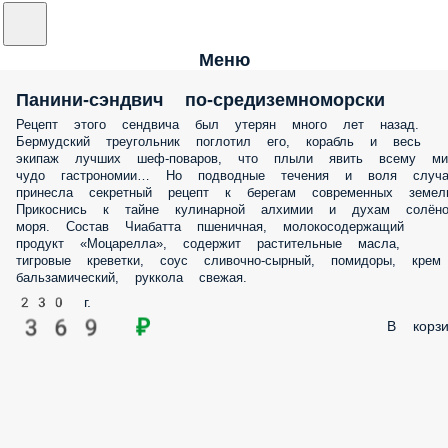
Меню
Панини-сэндвич по-средиземноморски
Рецепт этого сендвича был утерян много лет назад.
Бермудский треугольник поглотил его, корабль и весь
экипаж лучших шеф-поваров, что плыли явить всему ми
чудо гастрономии… Но подводные течения и воля случа
принесла секретный рецепт к берегам современных земел
Прикоснись к тайне кулинарной алхимии и духам солёно
моря. Состав Чиабатта пшеничная, молокосодержащий
продукт «Моцарелла», содержит растительные масла,
тигровые креветки, соус сливочно-сырный, помидоры, крем
бальзамический, руккола свежая.
230 г.
369 ₽
В корзи