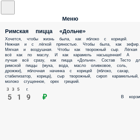
Меню
Римская пицца «Дольче»
Хочется, чтобы жизнь была, как яблоко с корицей.
Нежная и с лёгкой пряностью. Чтобы была, как зефир.
Мягкая и воздушная. Чтобы как творожный сыр. Лёгкая
всё как по маслу. И как карамель насыщенная! А
лучше всё сразу, как пицца «Дольче». Состав Тесто д
римской пиццы (мука, вода, масло оливковое, соль,
дрожжи), яблочная начинка с корицей (яблоко, сахар,
стабилизатор, корица), сыр творожный, сироп карамельный,
молоко сгущенное, орех грецкий.
335 г.
519 ₽
В корзи