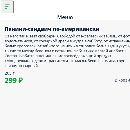
Меню
Панини-сэндвич по-американски
От него так и веет свободой. Свободой от экселевских таблиц, от фо
водосчётчиков, от соседской дрели в 9 утра в субботу, от испачканн
белых кроссовок, от забытого на ночь в стиралке белья. Один укус, 
ты где-то между беконом и ветчиной в объятиях мягкой чиабатты.
Состав Чиабатта пшеничная, молокосодержащий продукт
«Моцарелла», содержит растительные масла, бекон, ветчина, соус
сливочно-сырный.
205 г.
299 ₽
В корз