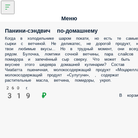
Меню
Панини-сэндвич по-домашнему
Когда в холодильнике шаром покати, но есть те самые сырки с
ветчиной. Не деликатес, не дорогой продукт, не твои любимые вкусы.
Но в трудный момент, они всегда рядом. Булочка, ломтики сочной
ветчины, пара слайсов помидора и запечённый сыр сверху. Что мож
быть вкуснее этого шедевра домашней кулинарии? Состав Чиабатта
пшеничная, молокосодержащий продукт «Моцарелла»,
молокосодержащий продукт «Сулугуни», , содержат растительные
масла, ветчина, помидоры, укроп.
260 г.
319 ₽
В корз