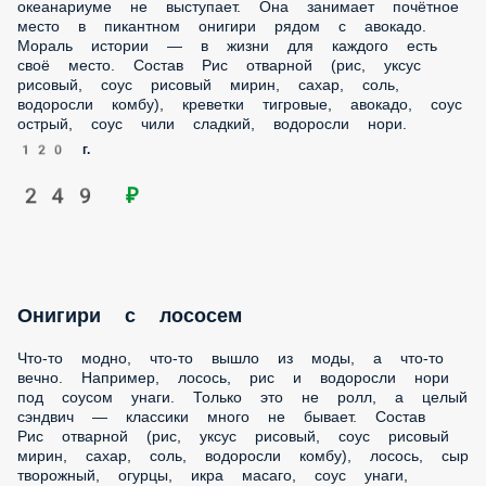
океанариуме не выступает. Она занимает почётное
место в пикантном онигири рядом с авокадо.
Мораль истории — в жизни для каждого есть
своё место. Состав Рис отварной (рис, уксус
рисовый, соус рисовый мирин, сахар, соль,
водоросли комбу), креветки тигровые, авокадо, соус
острый, соус чили сладкий, водоросли нори.
120 г.
249 ₽
Онигири с лососем
Что-то модно, что-то вышло из моды, а что-то
вечно. Например, лосось, рис и водоросли нори
под соусом унаги. Только это не ролл, а целый
сэндвич — классики много не бывает. Состав
Рис отварной (рис, уксус рисовый, соус рисовый
мирин, сахар, соль, водоросли комбу), лосось, сыр
творожный, огурцы, икра масаго, соус унаги,