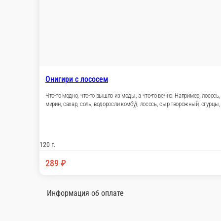
Онигири с лососем
Что-то модно, что-то вышло из моды, а что-то вечно. Например, лосось,
мирин, сахар, соль, водоросли комбу), лосось, сыр творожный, огурцы, 
120 г.
289 ₽
Информация об оплате