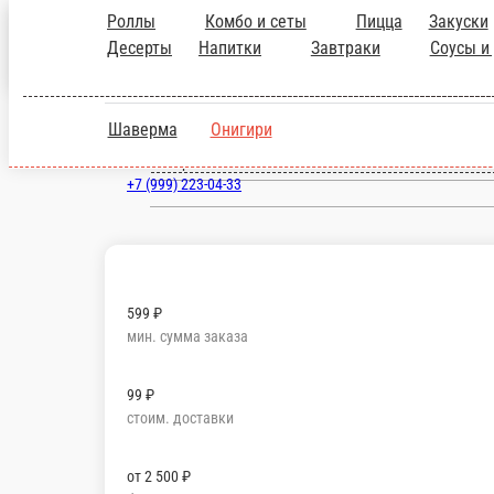
Роллы
Комбо и сеты
Пицца
Закуски
Десерты
Напитки
Завтраки
Соусы и
Санкт-Петербург
ru
Шаверма
Онигири
Настройки
+7 (999) 223-04-33
599 ₽
мин. сумма заказа
99 ₽
стоим. доставки
от
2 500 ₽