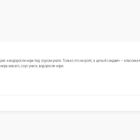
 рис и водоросли нори под соусом унаги. Только это не ролл, а целый сэндвич — классики
икра масаго, соус унаги, водоросли нори.