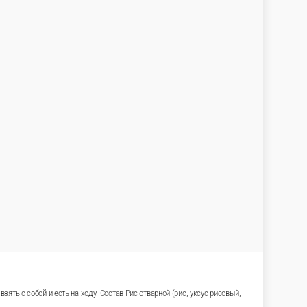
ять с собой и есть на ходу. Состав Рис отварной (рис, уксус рисовый,