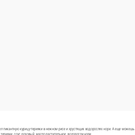
л пикантную курицу-терияки в нежном рисе и хрустящих водорослях нори. А еще можешь вз
с терияки, соус розовый, масло растительное, водоросли нори.