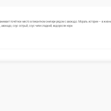
занимает почётное место в пикантном онигири рядом с авокадо. Мораль истории — в жизни 
, авокадо, соус острый, соус чили сладкий, водоросли нори.