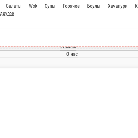
Салаты
Wok
Супы
Горячее
Боулы
Хачапури
К
 другое
Главная
Отзывы
О нас