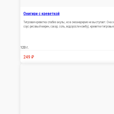
Онигири с креветкой
Тигровая креветка слабее акулы, но в океанариуме не выступает. Она 
соус рисовый мирин, сахар, соль, водоросли комбу), креветки тигровые
120 г.
249 ₽