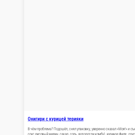
Онигири с курицей терияки
В чём проблема? Подошёл, снял упаковку, уверенно сказал «Моя!» и съе
соус рисовый мирин, сахар, соль, водоросли комбу), куриное филе, соу