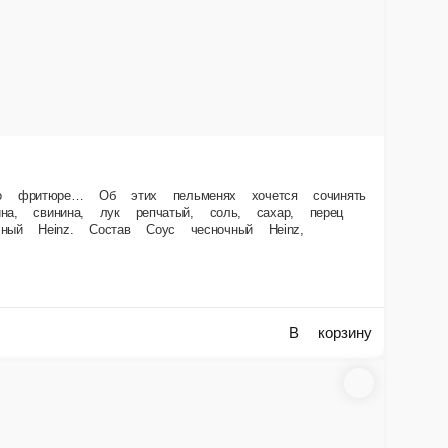
ного сыра! Me gusta эта кесадилья!». Так он остался у нас, стал бренд-
уп, лук маринованный (лук красный, уксус 9%, сахар, укроп свежий),
В корзину