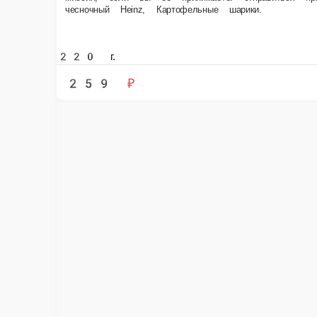
200 г.
259 ₽