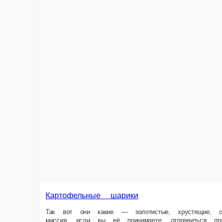
Хашбрауны
Итак, мистер Хашбраун. Также известный как картофельная котлета, зр
питьевая, хлопья картофельные, лук репчатый, соль, белок яичный сух