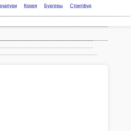
орея
Бургеры
Стритфуд
Рим
 если вы её принимаете: отправиться прямиком в рот, рассыпаться
В корзину