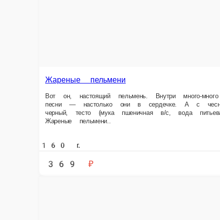
Кесадилья с курицей
Однажды мексиканец приехал к нам и заказал кесадилью с курицей, куче
шефом, его зовут Денис Кузяев. Состав Маринованная курица, тортилья
перец халапеньо.
240 г.
369 ₽