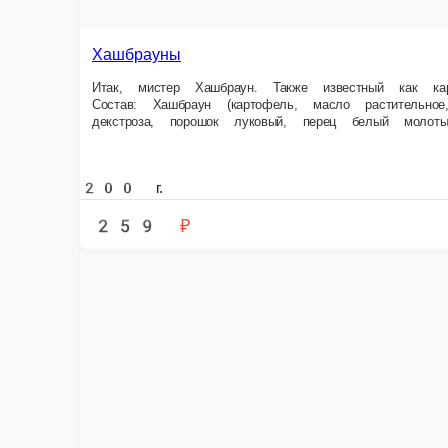
Жареные пельмени
Вот он, настоящий пельмень. Внутри много-много мяса, мало-мало тест
Состав: Пельмени (фарш: говядина, свинина, лук репчатый, соль, сахар
Жареные пельмени..
160 г.
369 ₽