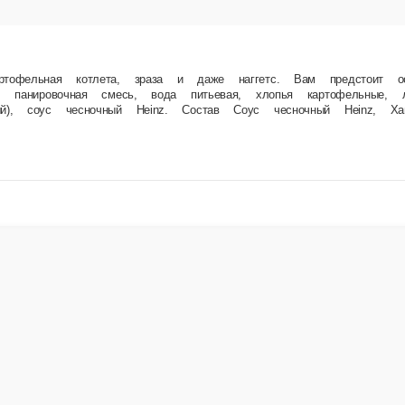
а с румяной корочкой, поджаренной во фритюре… Об этих пельменях хочется сочинять пес
, перец черный, тесто (мука пшеничная в/с, вода питьевая, яичный порошок, соль, масло 