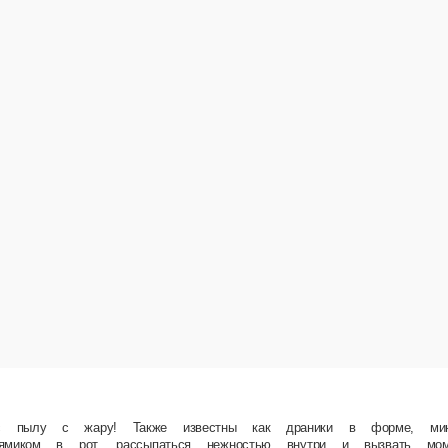
аза и даже наггетс. Вам предстоит особо опасная миссия — отправление в доставку! Сост
ой, декстроза, порошок луковый, перец белый молотый), соус чесночный Heinz. Состав Со