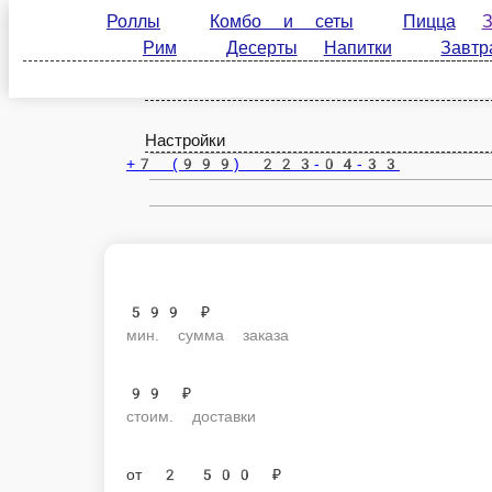
Роллы
Комбо и сеты
Пицца
Закуски
Десерты
Напитки
Завтраки
Соусы и
Картофельные шарики
Так вот они какие — золотистые, хрустящие, с пылу с жару! Также из
нежностью внутри и вызвать моментальное «М-м-м!». Шарики в деле! 
220 г.
259 ₽