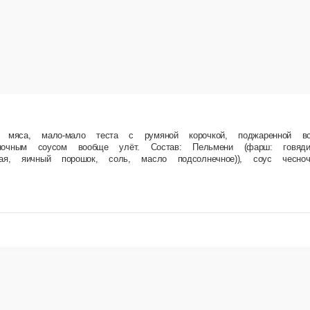
й сыра чеддер и авторским соусом. Он кричал: «Мама, я не хочу уезжать, por favor! Так м
, сыр чеддер, фирменный соус (сметана, майонез, чеснок, специи), помидоры свежие, кетч