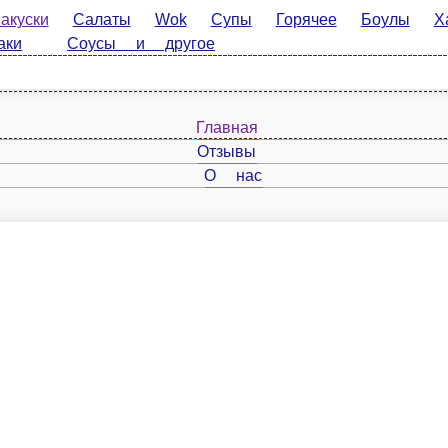
Салаты
Wok
Супы
Горячее
Боулы
Хачапури
К
 другое
вестны как драники в форме, мини-крокеты и даже картофельные пушистики. Ваша миссия,
Состав Соус чесночный Heinz, Картофельные шарики.