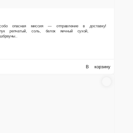
ни — настолько они в сердечке. А с чесночным соусом вообще улёт.
подсолнечное)), соус чесночный Heinz. Состав Соус чесночный Heinz,
В корзину