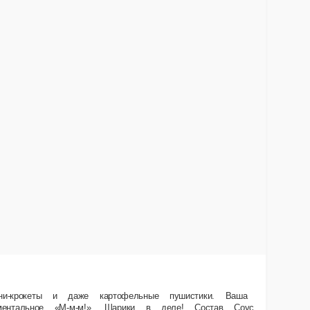
ав: Хашбраун (картофель, масло растительное, панировочная смесь, вода
ус чесночный Heinz, Хашбрауны..