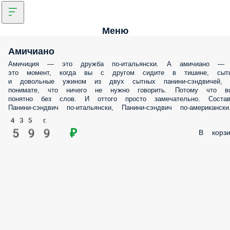
Меню
Амичиано
Амичиция — это дружба по-итальянски. А амичиано —
это момент, когда вы с другом сидите в тишине, сыт
и довольные ужином из двух сытных панини-сэндвичей, 
понимате, что ничего не нужно говорить. Потому что в
понятно без слов. И оттого просто замечательно. Соста
Панини-сэндвич по-итальянски, Панини-сэндвич по-американски
435 г.
599 ₽
В корзи