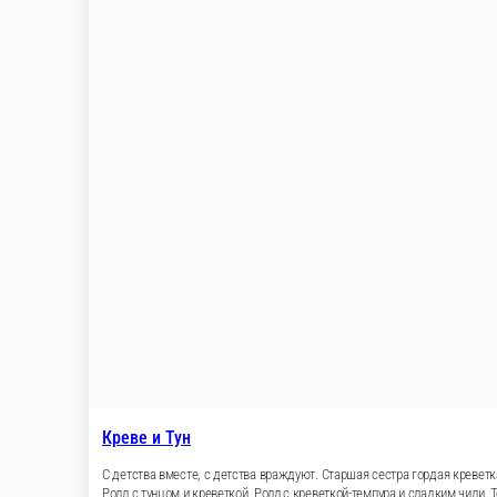
Креве и Тун
С детства вместе, с детства враждуют. Старш
так прост, как кажется. Его встретишь только