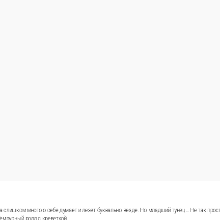
ая сестра гордая креветка слишком много о себе думает 
 в самых элитных роллах. Состав Ролл с тунцом и креветко