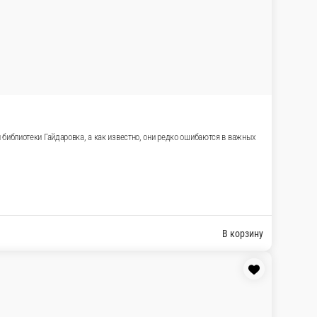
я продолжения. Составляли его дети, юные
тта с яблоком и черникой, Пицца «Маргарита» 30
В корзину