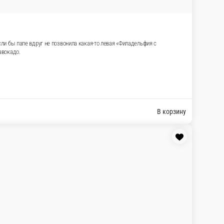
а семейный ужин. Настоящая идиллия! И всё бы
рь еще и с тунцом Состав Маки с тунцом, Ролл
В корзину