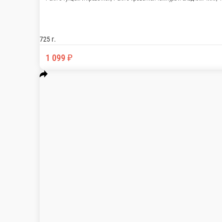
Темпурный ролл с креветкой.
725 г.
1 099 ₽