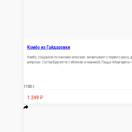
Комбо из Гайдаровки
Комбо, созданное по канонам классики: захваты
читатели библиотеки Гайдаровка, а как извест
см, Картофель Айдахо, Куриные наггетсы.
1130 г.
1 249 ₽