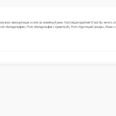
 наконец-то собрали по дому всех маки-детишек и сели з
кая-то левая «Филадельфия с креветкой»… Ведь Маки тепе
», Ролл «Хрустящий Цезарь», Маки с авокадо.