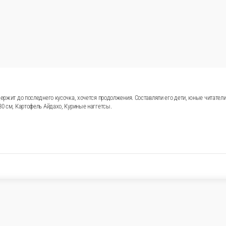
вает с первого укуса, держит до последнего кусочка, хочетс
но, они редко ошибаются в важных вопросах. Состав Бруске