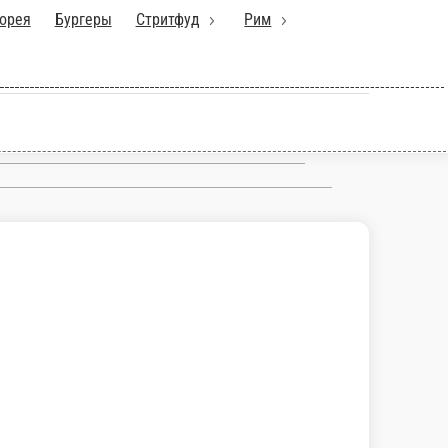
ачапури
Корея
Бургеры
Стритфуд