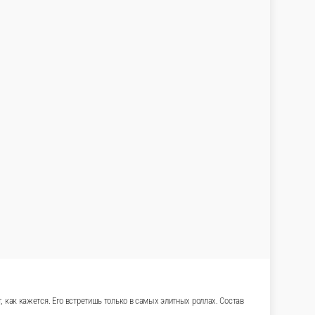
и лезет буквально везде. Но младший тунец… Не
й, Ролл с креветкой-темпура и сладким чили,