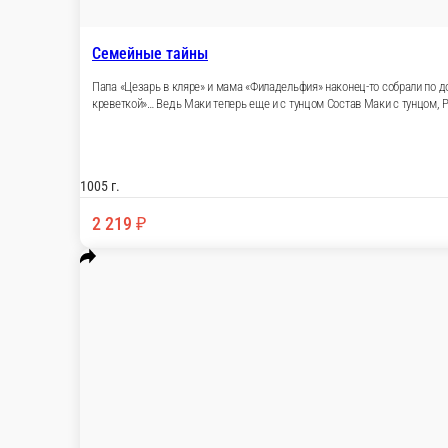
Семейные тайны
Папа «Цезарь в кляре» и мама «Филадельфия»
ничего, если бы папе вдруг не позвонила ка
«Филадельфия», Ролл «Филадельфия с креветкой
1005 г.
2 219 ₽