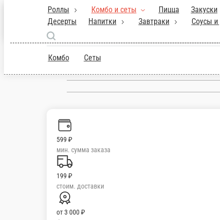
Роллы
Комбо и сеты
Пицца
З
Рим
Десерты
Напитки
Завтр
Выборг
ru
Комбо
Сеты
Настройки
599 ₽
мин. сумма заказа
199 ₽
стоим. доставки
от
3 000 ₽