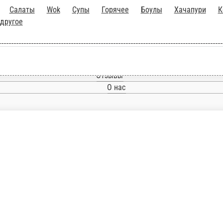
акуски
Салаты
Wok
Супы
Горячее
Боулы
Х
аки
Соусы и другое
Главная
Отзывы
О нас