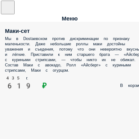
Меню
Маки-сет
Мы в Dostaевском против дискриминации по признаку
маленькости. Даже небольшие роллы маки достойны
уважения и съедения, потому что они невероятно вкусн
и лёгкие. Приставили к ним старшего брата — «Айсбер
с куриными стрипсами, — чтобы никто их не обижал.
Состав Маки с авокадо, Ролл «Айсберг» с куриными
стрипсами, Маки с огурцом.
435 г.
619 ₽
В корзи