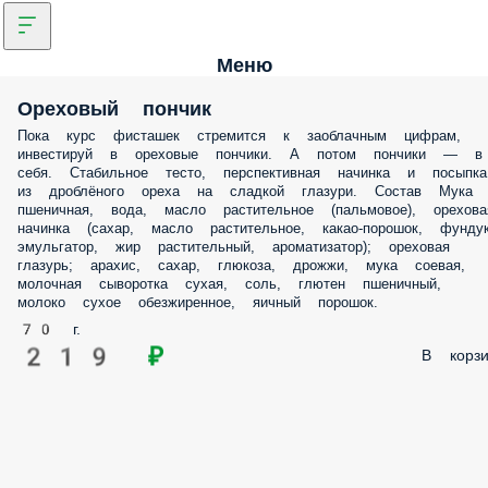
Меню
Ореховый пончик
Пока курс фисташек стремится к заоблачным цифрам,
инвестируй в ореховые пончики. А потом пончики — в
себя. Стабильное тесто, перспективная начинка и посыпка
из дроблёного ореха на сладкой глазури. Состав Мука
пшеничная, вода, масло растительное (пальмовое), орехова
начинка (сахар, масло растительное, какао-порошок, фундук
эмульгатор, жир растительный, ароматизатор); ореховая
глазурь; арахис, сахар, глюкоза, дрожжи, мука соевая,
молочная сыворотка сухая, соль, глютен пшеничный,
молоко сухое обезжиренное, яичный порошок.
70 г.
219 ₽
В корзи