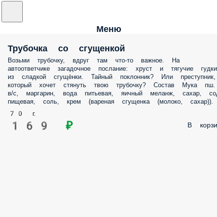
Меню
Трубочка со сгущенкой
Возьми трубочку, вдруг там что-то важное. На
автоответчике загадочное послание: хруст и тягучие гудки
из сладкой сгущёнки. Тайный поклонник? Или преступник,
который хочет стянуть твою трубочку? Состав Мука пш.
в/с, маргарин, вода питьевая, яичный меланж, сахар, со
пищевая, соль, крем (вареная сгущенка (молоко, сахар)).
70 г.
169 ₽
В корзи