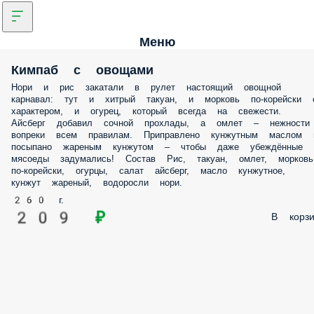
Меню
Кимпаб с овощами
Нори и рис закатали в рулет настоящий овощной
карнавал: тут и хитрый такуан, и морковь по-корейски 
характером, и огурец, который всегда на свежести.
Айсберг добавил сочной прохлады, а омлет – нежности
вопреки всем правилам. Приправлено кунжутным маслом 
посыпано жареным кунжутом – чтобы даже убеждённые
мясоеды задумались! Состав Рис, такуан, омлет, морковь
по-корейски, огурцы, салат айсберг, масло кунжутное,
кунжут жареный, водоросли нори.
260 г.
209 ₽
В корзи