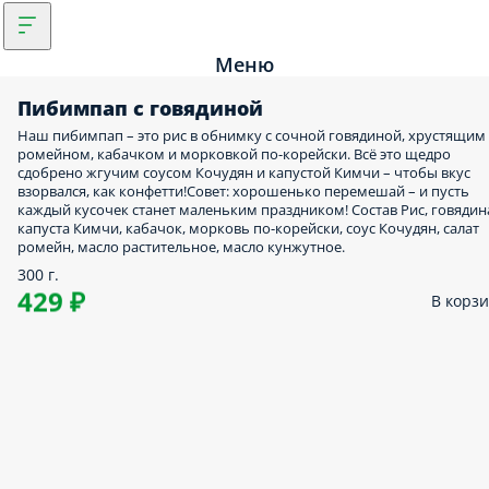
Меню
Пибимпап с говядиной
Наш пибимпап – это рис в обнимку с сочной говядиной, хрустящим
ромейном, кабачком и морковкой по-корейски. Всё это щедро
сдобрено жгучим соусом Кочудян и капустой Кимчи – чтобы вкус
взорвался, как конфетти!Совет: хорошенько перемешай – и пусть
каждый кусочек станет маленьким праздником! Состав Рис, говядин
капуста Кимчи, кабачок, морковь по-корейски, соус Кочудян, салат
ромейн, масло растительное, масло кунжутное.
300 г.
429 ₽
В корз