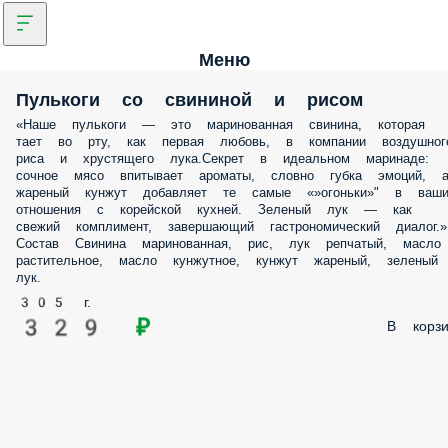
Меню
Пулькоги со свининой и рисом
«Наше пулькоги — это маринованная свинина, которая
тает во рту, как первая любовь, в компании воздушног
риса и хрустящего лука.Секрет в идеальном маринаде:
сочное мясо впитывает ароматы, словно губка эмоций, 
жареный кунжут добавляет те самые «»огоньки»" в ваш
отношения с корейской кухней. Зеленый лук — как
свежий комплимент, завершающий гастрономический диалог.»
Состав Свинина маринованная, рис, лук репчатый, масло
растительное, масло кунжутное, кунжут жареный, зеленый
лук.
305 г.
329 ₽
В корзи