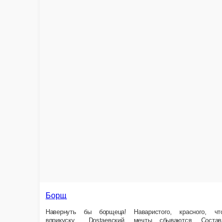
Борщ
Навернуть бы борщеца! Наваристого, красного, чтобы всё как надо! Ов
репчатый, морковь, говяжий бульон, вода, томатная паста, масло растит