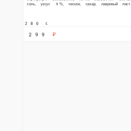
280 г.
299 ₽