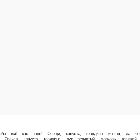
ощи, капуста, говядина мягкая, да чеснок чтоб чувствовался. И с хлебом свежим вприкуск
ельное, соль, уксус 9%, чеснок, сахар, лавровый лист.