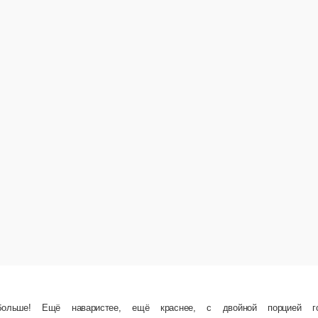
ещё краснее, с двойной порцией говядины. Состав Борщ, Борщ.
В корзину