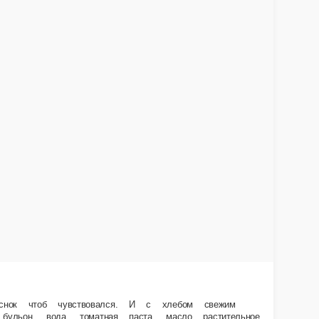
у… Dostaeвский, мечты сбываются. Состав Свёкла, капуста, говядина, лук