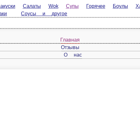
Салаты
Wok
Супы
Горячее
Боулы
Хачапури
К
 другое
Главная
Отзывы
О нас