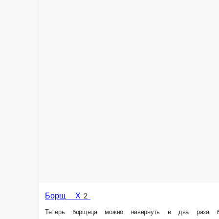
Борщ Х2
Теперь борщеца можно навернуть в два раза больше! Ещё наваристее, 
560 г.
549 ₽