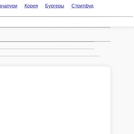
орея
Бургеры
Стритфуд
Рим