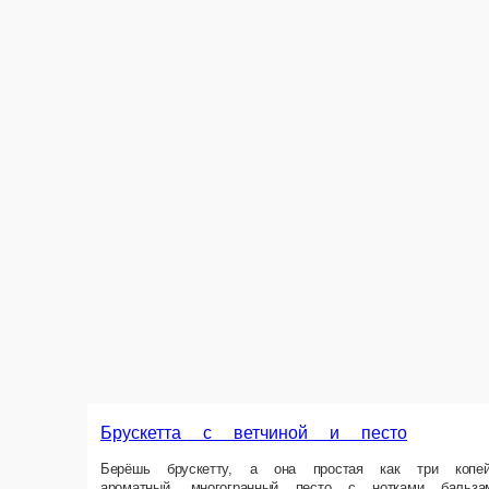
Брускетта с ветчиной и песто
Берёшь брускетту, а она простая как три копейки! Ну чисто бутик с 
укус за укусом по-новому. А ведь так и с людьми. Состав Пшеничный 