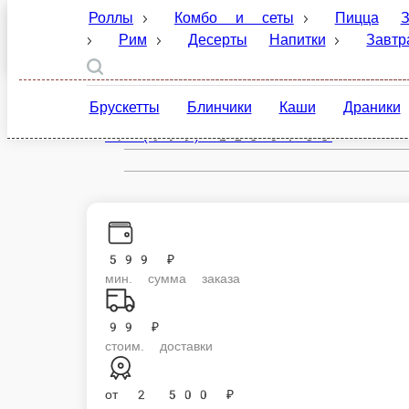
Роллы
Комбо и сеты
Пицца
Закуски
Санкт-Петербург
Десерты
Напитки
Завтраки
Соусы и
ru
Брускетты
Блинчики
Каши
Драники
Настройки
+7 (999) 223-04-33
599 ₽
мин. сумма заказа
99 ₽
стоим. доставки
от
2 500 ₽