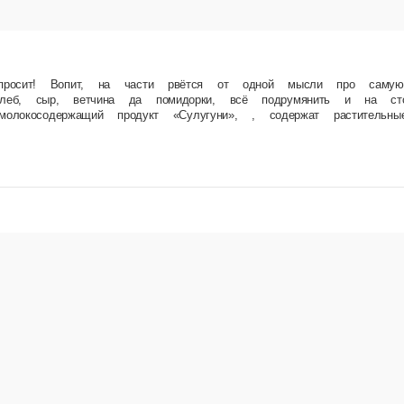
рвётся от одной мысли про самую простую, самую незамысловатую и любимую! Суши, пиццы,
и, молокосодержащий продукт «Моцарелла», молокосодержащий продукт «Сулугуни», , сод