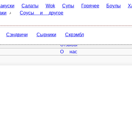
Салаты
Wok
Супы
Горячее
Боулы
Хачапури
К
 другое
Сэндвичи
Сырники
Скрэмбл
Главная
Отзывы
О нас