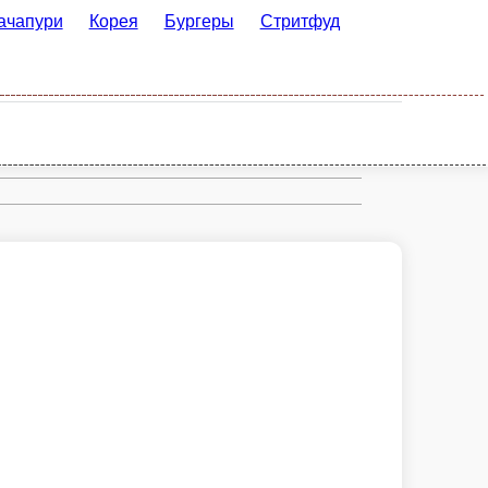
орея
Бургеры
Стритфуд
Рим