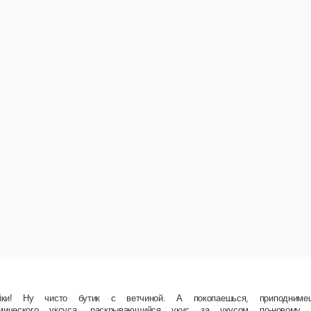
ветчиной. А покопаешься, приподнимешь один слой, другой… А там скрывается ароматный, 
хлеб Панини, молокосодержащий продукт «Моцарелла», содержит растительные масла, ветч