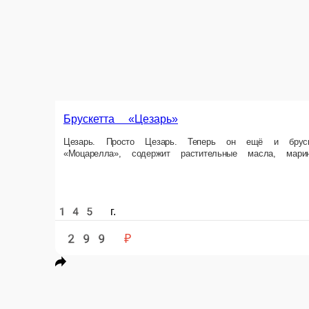
Брускетта «Цезарь»
Цезарь. Просто Цезарь. Теперь он ещё и брускетта размера XL. Всё т
помидоры, соус Цезарь.
145 г.
299 ₽