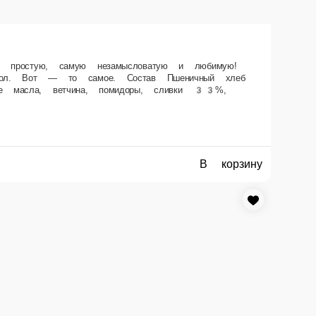
 онигири, том-ямы… Не то всё! Хлеб, сыр, ветчина да помидорки, всё
ержат растительные масла, ветчина, помидоры, сливки 33%, укроп.
В корзину