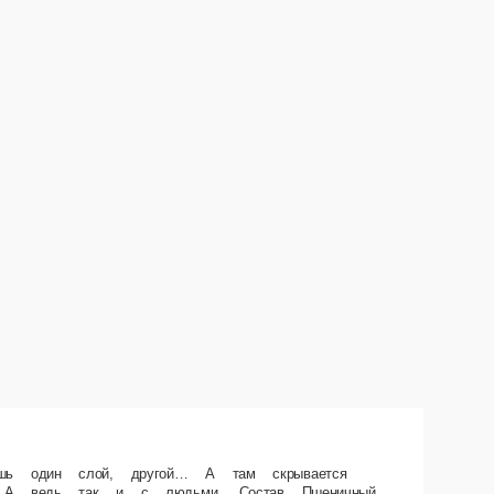
многогранный песто с нотками бальзамического уксуса, раскрывающийся
ина, соус тар-тар, вяленые томаты, руккола свежая, крем