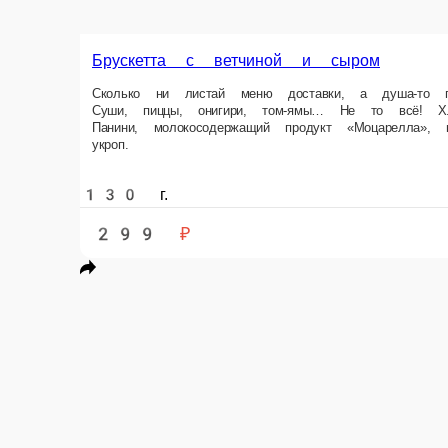
Брускетта с ветчиной и сыром
Сколько ни листай меню доставки, а душа-то просит! Вопит, на части 
подрумянить и на стол. Вот — то самое. Состав Пшеничный хлеб Панин
130 г.
299 ₽