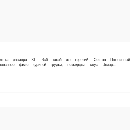
акой же горячий. Состав Пшеничный хлеб Панини, молокосодержащий продукт «Моцарелла»