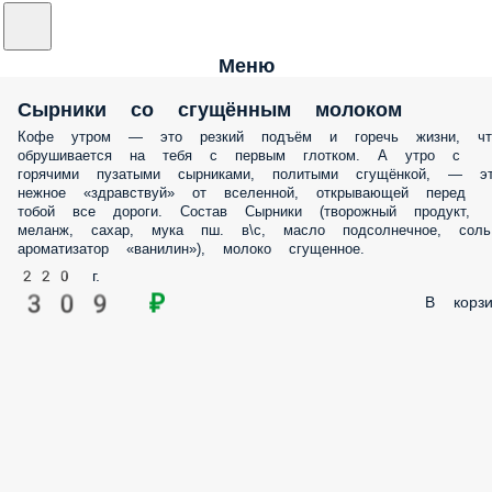
Меню
Сырники со сгущённым молоком
Кофе утром — это резкий подъём и горечь жизни, чт
обрушивается на тебя с первым глотком. А утро с
горячими пузатыми сырниками, политыми сгущёнкой, — э
нежное «здравствуй» от вселенной, открывающей перед
тобой все дороги. Состав Сырники (творожный продукт,
меланж, сахар, мука пш. в\с, масло подсолнечное, соль
ароматизатор «ванилин»), молоко сгущенное.
220 г.
309 ₽
В корзи