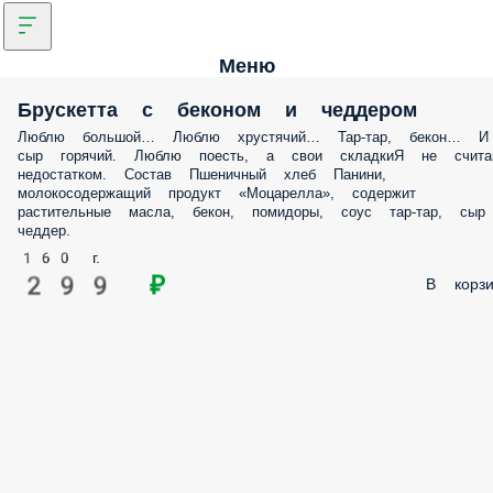
Меню
Брускетта с беконом и чеддером
Люблю большой… Люблю хрустячий… Тар-тар, бекон… И
сыр горячий. Люблю поесть, а свои складкиЯ не счит
недостатком. Состав Пшеничный хлеб Панини,
молокосодержащий продукт «Моцарелла», содержит
растительные масла, бекон, помидоры, соус тар-тар, сыр
чеддер.
160 г.
299 ₽
В корзи