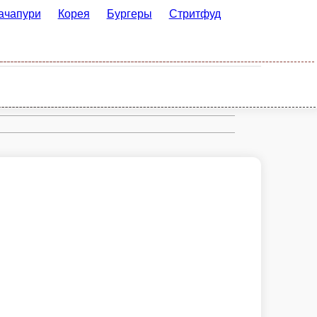
орея
Бургеры
Стритфуд
Рим