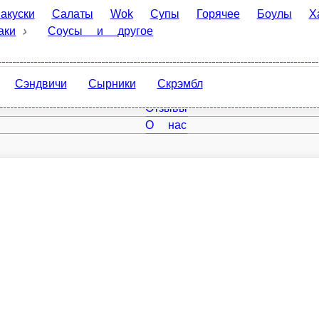
Салаты
Wok
Супы
Горячее
Боулы
Хачапури
К
 другое
Сэндвичи
Сырники
Скрэмбл
Главная
Отзывы
О нас