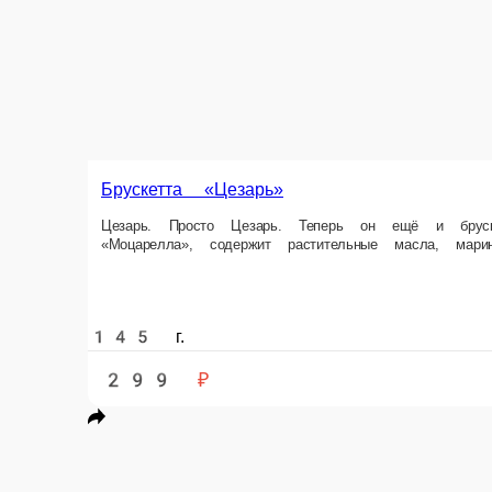
Брускетта «Цезарь»
Цезарь. Просто Цезарь. Теперь он ещё и брускетта размера XL. Всё т
помидоры, соус Цезарь.
145 г.
299 ₽