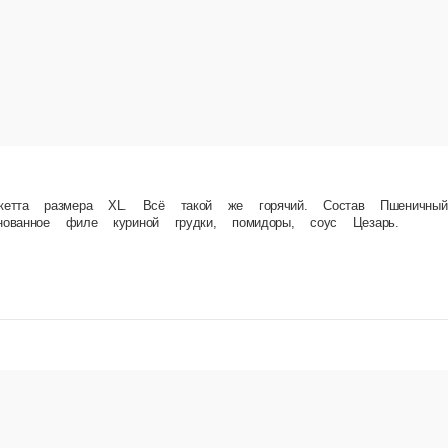
акой же горячий. Состав Пшеничный хлеб Панини, молокосодержащий продукт «Моцарелла»