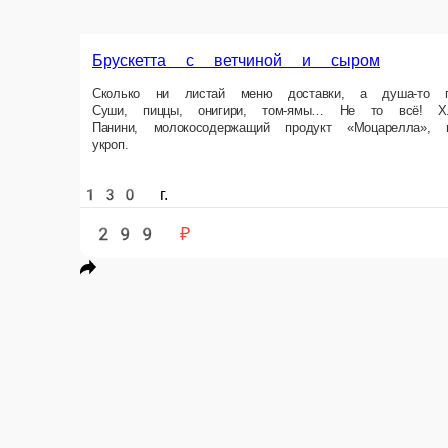
Брускетта с ветчиной и сыром
Сколько ни листай меню доставки, а душа-то просит! Вопит, на части 
подрумянить и на стол. Вот — то самое. Состав Пшеничный хлеб Панин
130 г.
299 ₽