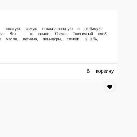
 онигири, том-ямы… Не то всё! Хлеб, сыр, ветчина да помидорки, всё
ержат растительные масла, ветчина, помидоры, сливки 33%, укроп.
В корзину