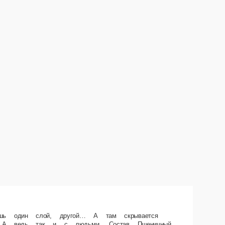
многогранный песто с нотками бальзамического уксуса, раскрывающийся
ина, соус тар-тар, вяленые томаты, руккола свежая, крем