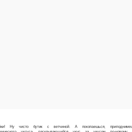
ветчиной. А покопаешься, приподнимешь один слой, другой… А там скрывается ароматный, 
хлеб Панини, молокосодержащий продукт «Моцарелла», содержит растительные масла, ветч