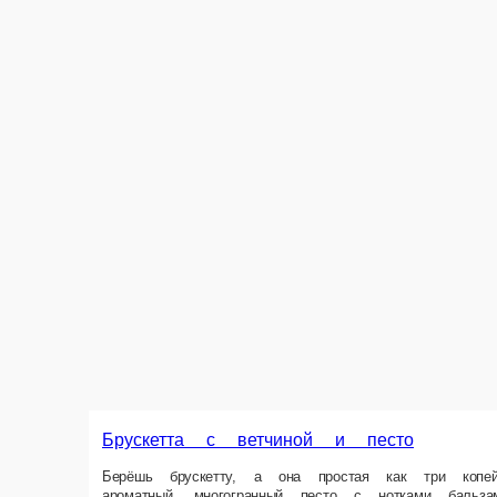
Брускетта с ветчиной и песто
Берёшь брускетту, а она простая как три копейки! Ну чисто бутик с 
укус за укусом по-новому. А ведь так и с людьми. Состав Пшеничный 