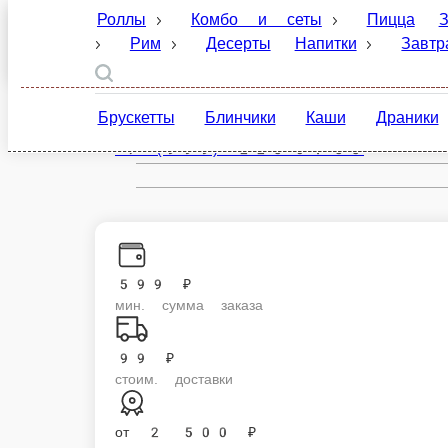
Роллы
Комбо и сеты
Пицца
Закуски
Санкт-Петербург
Десерты
Напитки
Завтраки
Соусы и
ru
Брускетты
Блинчики
Каши
Драники
Настройки
+7 (999) 223-04-33
599 ₽
мин. сумма заказа
99 ₽
стоим. доставки
от
2 500 ₽