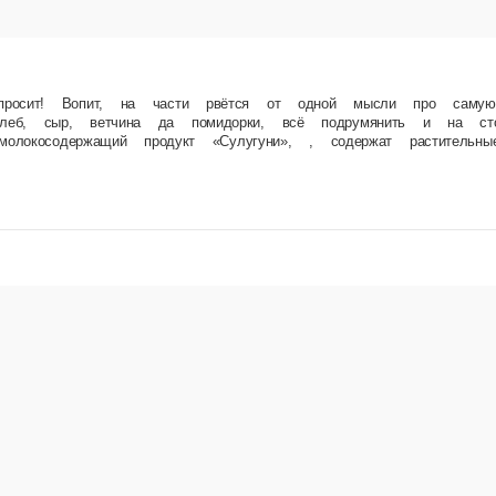
рвётся от одной мысли про самую простую, самую незамысловатую и любимую! Суши, пиццы,
и, молокосодержащий продукт «Моцарелла», молокосодержащий продукт «Сулугуни», , сод