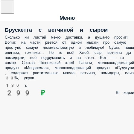
Меню
Брускетта с ветчиной и сыром
Сколько ни листай меню доставки, а душа-то просит!
Вопит, на части рвётся от одной мысли про самую
простую, самую незамысловатую и любимую! Суши, пицц
онигири, том-ямы… Не то всё! Хлеб, сыр, ветчина да
помидорки, всё подрумянить и на стол. Вот — то
самое. Состав Пшеничный хлеб Панини, молокосодержащий
продукт «Моцарелла», молокосодержащий продукт «Сулугуни
, содержат растительные масла, ветчина, помидоры, слив
33%, укроп.
130 г.
299 ₽
В корзи