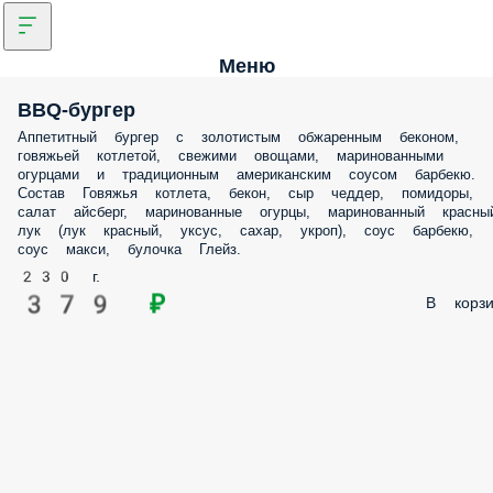
Меню
BBQ-бургер
Аппетитный бургер с золотистым обжаренным беконом,
говяжьей котлетой, свежими овощами, маринованными
огурцами и традиционным американским соусом барбекю.
Состав Говяжья котлета, бекон, сыр чеддер, помидоры,
салат айсберг, маринованные огурцы, маринованный красны
лук (лук красный, уксус, сахар, укроп), соус барбекю,
соус макси, булочка Глейз.
230 г.
379 ₽
В корзи