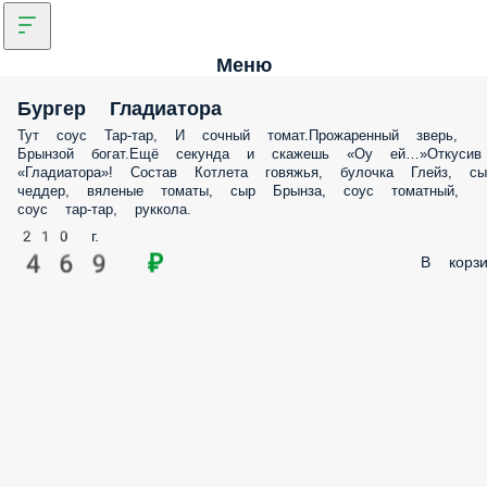
Меню
Бургер Гладиатора
Тут соус Тар-тар, И сочный томат.Прожаренный зверь,
Брынзой богат.Ещё секунда и скажешь «Оу ей…»Откусив
«Гладиатора»! Состав Котлета говяжья, булочка Глейз, сы
чеддер, вяленые томаты, сыр Брынза, соус томатный,
соус тар-тар, руккола.
210 г.
469 ₽
В корзи